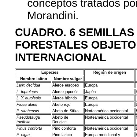
conceptos tratados por
Morandini.
CUADRO. 6 SEMILLAS
FORESTALES OBJETO
INTERNACIONAL
Especies
Región de origen
Nombre latino
Nombre vulgar
Larix decidua
Alerce europeo
Europa
L. leptolepis
Alerce japonés
Japón
L.
X
eurolepis
Alerce híbrido
Europa
Picea abies
Abeto rojo
Europa
P. sitchensis
Abeto de Sitka
Norteamérica occidental
Pseudotsuga
Abeto de
Norteamérica occidental
taxifolia
Douglas
Pinus conforta
Pino conforta
Norteamérica occidental
P. nigra
Pino laricio
Europa meridional y