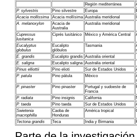
Región mediterránea
P. sylvestris
Pino silvestre
Europa
Acacia mollissima
Acacia mollísima
Australia meridional
A. melanoxylon
Acacia de
Australia meridional
Australia
Cupressus
Ciprés lusitánico
México y América Central
lusitanica
Eucalyptus
Eucalipto
Tasmania
globulus
glóbulos
E. grandis
Eucalipto grandis
Australia oriental
E. saligna
Eucalipto saligna
Australia oriental
Pinus elliottii
Pino elioti
Sur de Estados Unidos
P. patula
Pino pátula
México
P. pinaster
Pino pinaster
Portugal y sudoeste de
Francia
P. radiata
Pino insignis
California
P. taeda
Pino taeda
Sur de Estados Unidos
Swietenia
Caoba de
América tropical
macrophilla
Honduras
Tectona grandis
Teca
India y Birmania
Parte de la investigación