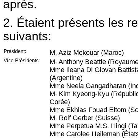
après.
2. Étaient présents les r
suivants:
Président:
M. Aziz Mekouar (Maroc)
Vice-Présidents:
M. Anthony Beattie (Royaume
Mme Ileana Di Giovan Battist
(Argentine)
Mme Neela Gangadharan (In
M. Kim Kyeong-Kyu (Républi
Corée)
Mme Ekhlas Fouad Eltom (S
M. Rolf Gerber (Suisse)
Mme Perpetua M.S. Hingi (Ta
Mme Carolee Heileman (État