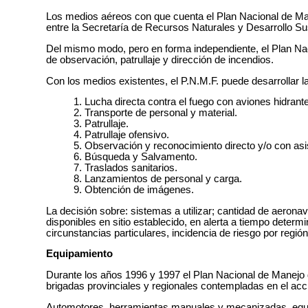
Los medios aéreos con que cuenta el Plan Nacional de Man
entre la Secretaría de Recursos Naturales y Desarrollo Sust
Del mismo modo, pero en forma independiente, el Plan Nac
de observación, patrullaje y dirección de incendios.
Con los medios existentes, el P.N.M.F. puede desarrollar l
1. Lucha directa contra el fuego con aviones hidrant
2. Transporte de personal y material.
3. Patrullaje.
4. Patrullaje ofensivo.
5. Observación y reconocimiento directo y/o con asi
6. Búsqueda y Salvamento.
7. Traslados sanitarios.
8. Lanzamientos de personal y carga.
9. Obtención de imágenes.
La decisión sobre: sistemas a utilizar; cantidad de aeron
disponibles en sitio establecido, en alerta a tiempo determ
circunstancias particulares, incidencia de riesgo por regió
Equipamiento
Durante los años 1996 y 1997 el Plan Nacional de Manejo d
brigadas provinciales y regionales contempladas en el acci
Automotores, herramientas manuales y mecanizadas, equip