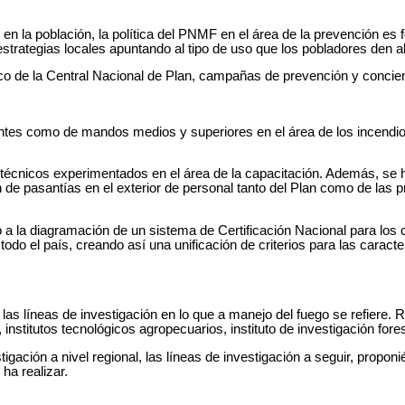
as en la población, la política del PNMF en el área de la prevención e
strategias locales apuntando al tipo de uso que los pobladores den al
cnico de la Central Nacional de Plan, campañas de prevención y concie
ntes como de mandos medios y superiores en el área de los incendios
n técnicos experimentados en el área de la capacitación. Además, s
n de pasantías en el exterior de personal tanto del Plan como de las p
 la diagramación de un sistema de Certificación Nacional para los 
 todo el país, creando así una unificación de criterios para las carac
las líneas de investigación en lo que a manejo del fuego se refiere. Re
nstitutos tecnológicos agropecuarios, instituto de investigación forest
stigación a nivel regional, las líneas de investigación a seguir, propon
ha realizar.