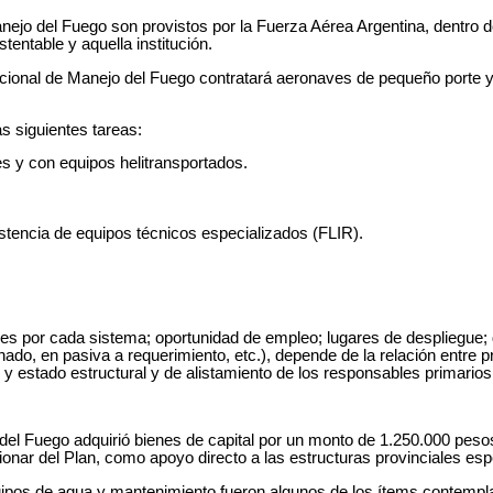
ejo del Fuego son provistos por la Fuerza Aérea Argentina, dentro 
entable y aquella institución.
ional de Manejo del Fuego contratará aeronaves de pequeño porte y 
as siguientes tareas:
es y con equipos helitransportados.
stencia de equipos técnicos especializados (FLIR).
aves por cada sistema; oportunidad de empleo; lugares de despliegue;
inado, en pasiva a requerimiento, etc.), depende de la relación entre 
n y estado estructural y de alistamiento de los responsables primario
el Fuego adquirió bienes de capital por un monto de 1.250.000 pesos
onar del Plan, como apoyo directo a las estructuras provinciales esp
os de agua y mantenimiento fueron algunos de los ítems contemplado