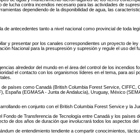
 de lucha contra incendios necesario para las actividades de supres
ramientas dependiendo de la disponibilidad de agua, las característica
 de antecedentes tanto a nivel nacional como provincial de toda leg
llar y presentar por los canales correspondientes un proyecto de ley
ción Nacional para la presupresión y supresión y regule el uso del f
ncias alrededor del mundo en el área del control de los incendios fo
ioridad el contacto con los organismos líderes en el tema, para así 
tales.
s de países como Canadá (British Columbia Forest Service, CIFFC, On
), España (EGMASA - Junta de Andalucía), Uruguay, México (SEMA
rollando en conjunto con el British Columbia Forest Service y la Ju
el Fondo de Transferencia de Tecnología entre Canadá y los países d
cto de dos años de duración que involucrará todos los aspectos del 
ndum de entendimiento tendiente a compartir conocimientos, táctica