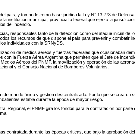
 del país, y tomando como base jurídica la Ley N° 13.273 de Defensa 
la institución municipal, provincial o federal que ejerza la jurisdicció
os del incendio.
cias, responsables tanto de la detección como del ataque inicial de 
 todos los recursos de que dispone el país para prevenir y combatir i
nios individuales con la SRNyDS.
ovilización de medios aéreos y fuerzas federales que ocasionaban dem
 con la Fuerza Aérea Argentina que permiten que el Jefe de Incendio
 Medios Aéreos del PNMF, la movilización y operación de las aerona
cional y el Consejo Nacional de Bomberos Voluntarios.
n de mando único y gestión descentralizada. Por lo que se crearon s
mbatientes estable durante la época de mayor riesgo.
al Regional, el PNMF gira los fondos para la contratación por parte 
ema.
as contratada durante las épocas críticas, que bajo la aprobación de