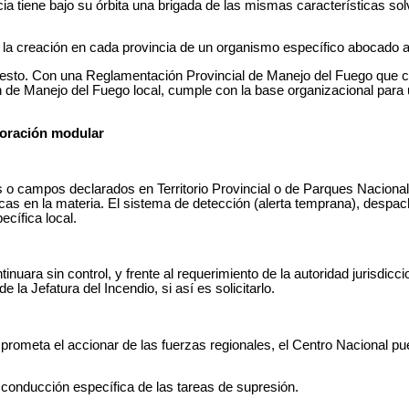
cia tiene bajo su órbita una brigada de las mismas características s
r la creación en cada provincia de un organismo específico abocado a 
 esto. Con una Reglamentación Provincial de Manejo del Fuego que c
n de Manejo del Fuego local, cumple con la base organizacional para
poración modular
 o campos declarados en Territorio Provincial o de Parques Nacional
cas en la materia. El sistema de detección
(alerta temprana), despach
cífica local.
inuara sin control, y frente al requerimiento de la autoridad jurisdicc
 la Jefatura del Incendio, si así es solicitarlo.
mprometa el accionar de las fuerzas regionales, el Centro Nacional pu
conducción específica de las tareas de supresión.