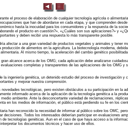
rante el proceso de elaboración de cualquier tecnología agrícola o alimentari
eocupaciones que han de abordarse en cada etapa, y que comprenden desde el
onómico hasta la inocuidad para los consumidores y la respuesta de la soc
aborando el producto en cuestión?», «¿Cuáles son sus aplicaciones?» y «¿Qu
portantes y deben recibir una respuesta lo más transparente posible.
ía afectar a una gran variedad de productos vegetales y animales y tener m
producción de alimentos en la agricultura. La biotecnología moderna, debid
 alimentaria. Al mismo tiempo, la aceleración del cambio genético posibilitada 
 gran alcance acerca de los OMG; cada aplicación debe analizarse cuidado
n evaluaciones completas y transparentes de las aplicaciones de los OMG y 
de la ingeniería genética, un detenido estudio del proceso de investigación y
portantes y mejorar nuestra comprensión.
 novedades tecnológicas, pero existen obstáculos a su participación en la a
mente informado acerca de la aplicación de la tecnología genética a la produ
 medio ambiente. Ante la desconcertante variedad de reclamaciones, réplicas,
enta en los medios de información, el público está perdiendo su fe en los cient
mentaria han reconocido la necesidad de informar al público sobre los OMC, per
ar decisiones. Todos los interesados deberían participar en evaluaciones amp
ión de tecnologías genéticas. Aun en el caso de que haya acceso a la informac
interpretar los documentos técnicos y hacer uso de ellos.