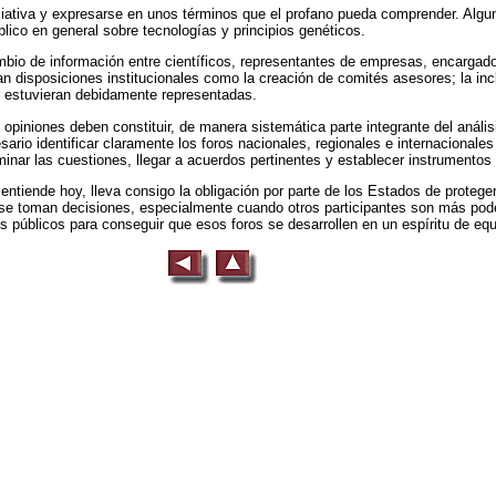
niciativa y expresarse en unos términos que el profano pueda comprender. Alg
blico en general sobre tecnologías y principios genéticos.
bio de información entre científicos, representantes de empresas, encargados
an disposiciones institucionales como la creación de comités asesores; la in
as estuvieran debidamente representadas.
opiniones deben constituir, de manera sistemática parte integrante del anális
rio identificar claramente los foros nacionales, regionales e internacionales
inar las cuestiones, llegar a acuerdos pertinentes y establecer instrumentos
entiende hoy, lleva consigo la obligación por parte de los Estados de protege
e se toman decisiones, especialmente cuando otros participantes son más po
 públicos para conseguir que esos foros se desarrollen en un espíritu de equi