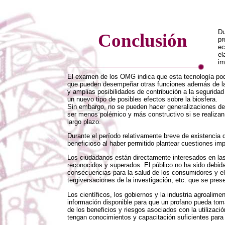
Du
Conclusión
pr
ec
el
im
El examen de los OMG indica que esta tecnología podr
que pueden desempeñar otras funciones además de la 
y amplias posibilidades de contribución a la seguridad
un nuevo tipo de posibles efectos sobre la biosfera.
Sin embargo, no se pueden hacer generalizaciones de
ser menos polémico y más constructivo si se realiza
largo plazo.
Durante el período relativamente breve de existencia 
beneficioso al haber permitido plantear cuestiones im
Los ciudadanos están directamente interesados en las
reconocidos y superados. El público no ha sido debida
consecuencias para la salud de los consumidores y el
tergiversaciones de la investigación, etc. que se pres
Los científicos, los gobiernos y la industria agroali
información disponible para que un profano pueda tom
de los beneficios y riesgos asociados con la utilizac
tengan conocimientos y capacitación suficientes para 