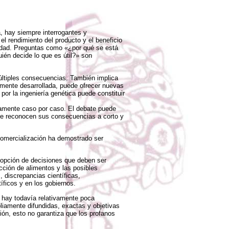
a, hay siempre interrogantes y
 rendimiento del producto y el beneficio
iedad. Preguntas como «¿por qué se está
ién decide lo que es útil?» son
últiples consecuencias. También implica
amente desarrollada, puede ofrecer nuevas
por la ingeniería genética puede constituir
samente caso por caso. El debate puede
se reconocen sus consecuencias a corto y
 comercialización ha demostrado ser
dopción de decisiones que deben ser
cción de alimentos y las posibles
 discrepancias científicas,
íficos y en los gobiernos.
o hay todavía relativamente poca
liamente difundidas, exactas y objetivas
ión, esto no garantiza que los profanos