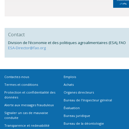
Contact
Division de l’économie et des politiques agroalimentaires (ESA), FAO
ESA-Director@fao.org
Contactez-nous
Emplois
Termes et conditions
Achats
Protection et confidentialité des
Organes directeurs
données
Bureau de l'Inspecteur général
Alerte aux messages frauduleux
Évaluation
Signaler un cas de mauvaise
Bureau juridique
conduite
Bureau de la déontologie
Transparence et redevabilité