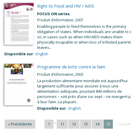
Right to Food and HIV / AIDS
FOCUS ON series
Produit d’information, 2007
Enabling people to feed themselves is the primary
obligation of states. When individuals are unable to 
so, in cases such as when HIV/AIDS makes them
physically incapable or when loss of infected parent
leaves...
Disponible sur:
English
Programme de lutte contre la faim
Produit d’information, 2003
La production alimentaire mondiale est aujourd’hui
largement suffisante pour assurer à tous une
alimentation adéquate, pourtant 840 millions de
personnes – soit près d’une sur sept – ne mangent 
à leur faim. La plupart...
Disponible sur:
English
...
« Précédente
1
11
12
13
14
15
» Suivan