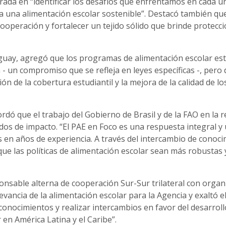
rada en “identificar los desafíos que enfrentamos en cada u
a una alimentación escolar sostenible”. Destacó también que
operación y fortalecer un tejido sólido que brinde protecci
guay, agregó que los programas de alimentación escolar es
- un compromiso que se refleja en leyes específicas -, pero 
ón de la cobertura estudiantil y la mejora de la calidad de lo
dó que el trabajo del Gobierno de Brasil y de la FAO en la 
os de impacto. “El PAE en Foco es una respuesta integral y
en años de experiencia. A través del intercambio de conoc
e las políticas de alimentación escolar sean más robustas 
ponsable alterna de cooperación Sur-Sur trilateral con orga
evancia de la alimentación escolar para la Agencia y exaltó e
 conocimientos y realizar intercambios en favor del desarroll
en América Latina y el Caribe”.