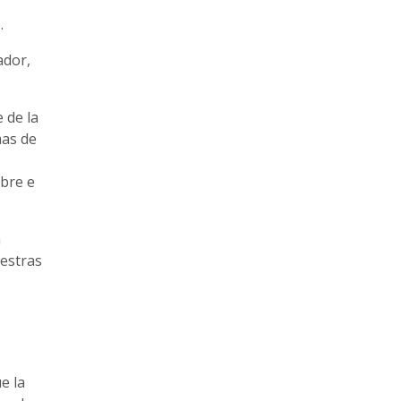
.
ador,
 de la
mas de
mbre e
a
uestras
e la