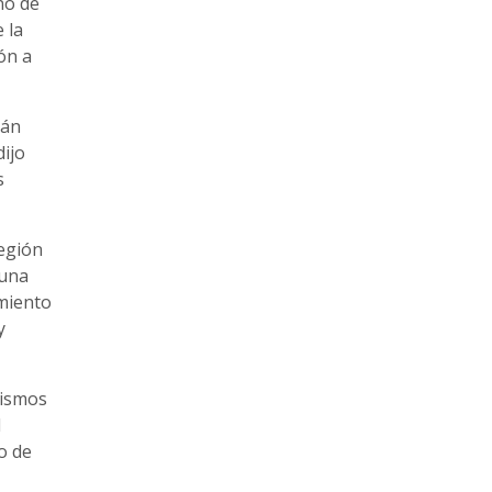
no de
 la
ón a
tán
dijo
s
región
 una
imiento
y
nismos
l
o de