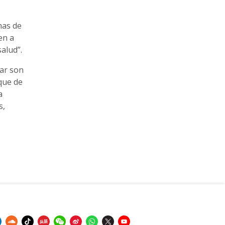
mas de
en a
salud”.
lar son
que de
a
s,