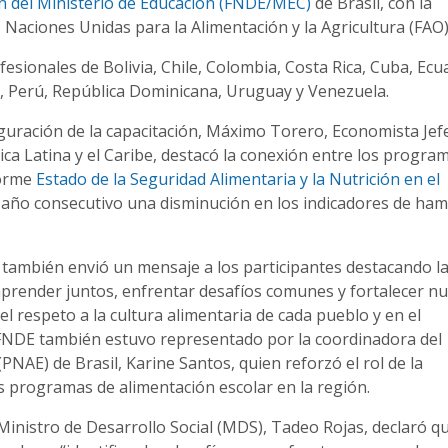
ón del Ministerio de Educación (FNDE/MEC)
de Brasil, con la
s Naciones Unidas para la Alimentación y la Agricultura (FAO)
ofesionales de Bolivia, Chile, Colombia, Costa Rica, Cuba, Ecu
, Perú, República Dominicana, Uruguay y Venezuela.
guración de la capacitación, Máximo Torero, Economista Jefe
ca Latina y el Caribe, destacó la conexión entre los progra
forme
Estado de la Seguridad Alimentaria y la Nutrición en el
r año consecutivo una disminución en los indicadores de ha
también envió un mensaje a los participantes destacando l
prender juntos, enfrentar desafíos comunes y fortalecer n
el respeto a la cultura alimentaria de cada pueblo y en el
 FNDE también estuvo representado por la coordinadora del
NAE) de Brasil, Karine Santos, quien reforzó el rol de la
s programas de alimentación escolar en la región.
inistro de Desarrollo Social (MDS), Tadeo Rojas, declaró qu