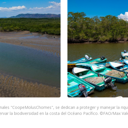
ales "CoopeMolusChomes", se dedican a proteger y manejar la rique
ervar la biodiversidad en la costa del Océano Pacífico. ©FAO/Max Val