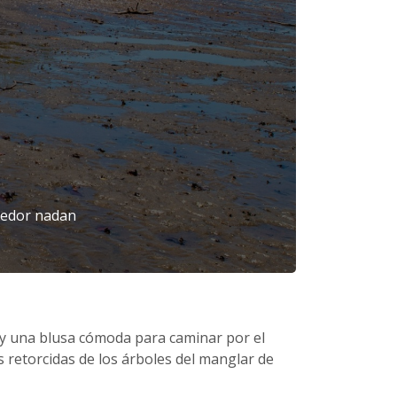
ededor nadan
a y una blusa cómoda para caminar por el
 retorcidas de los árboles del manglar de