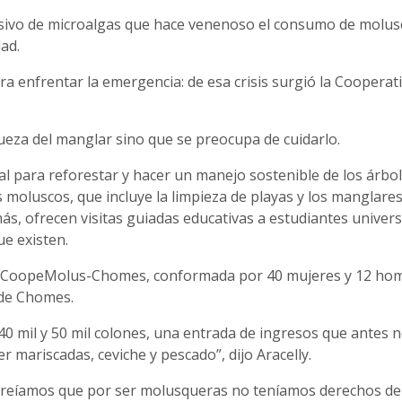
osivo de microalgas que hace venenoso el consumo de molus
ad.
ra enfrentar la emergencia: de esa crisis surgió la Coope
ueza del manglar sino que se preocupa de cuidarlo.
al para reforestar y hacer un manejo sostenible de los árbo
s moluscos, que incluye la limpieza de playas y los manglar
ás, ofrecen visitas guiadas educativas a estudiantes univer
ue existen.
iva CoopeMolus-Chomes, conformada por 40 mujeres y 12 hom
 de Chomes.
40 mil y 50 mil colones, una entrada de ingresos que antes
mariscadas, ceviche y pescado”, dijo Aracelly.
creíamos que por ser molusqueras no teníamos derechos d