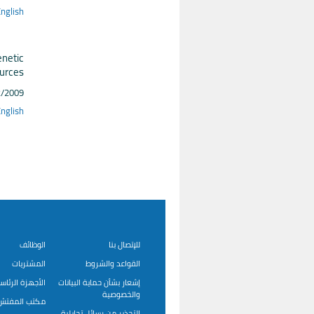
nglish
enetic
urces
2/2009
nglish
للإتصال بنا
الوظائف
القواعد والشروط
المشتريات
إشعار بشأن حماية البيانات
الأجهزة الرئاس
والخصوصية
مكتب المفتش 
التحذير من رسائل تحايلية