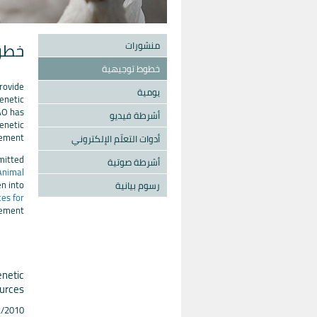
خطو
منشورات
خطوط توجيهية
rovide
يومية
genetic
FAO has
أشرطة فيديو
genetic
ement.
أدوات التعلّم الإلكتروني
mitted
أشرطة صوتية
Animal
n into
رسوم بيانية
es for
ement.
enetic
urces
2/2010