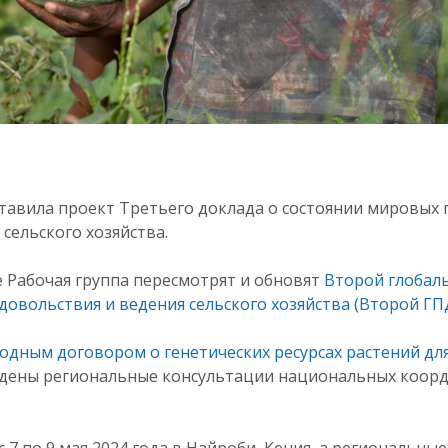
тавила проект Третьего доклада о состоянии мировых г
сельского хозяйства.
е Рабочая группа пересмотрят и обновят
Второй глобал
довольствия и ведения сельского хозяйства (Второй ГП
дным договором о генетических ресурсах растений дл
дены региональные консультации национальных коорд