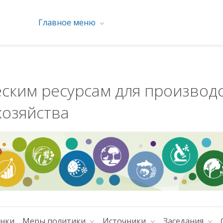
Главное меню
еским ресурсам для производ
хозяйства
енки
Меры политики
Источники
Заседания