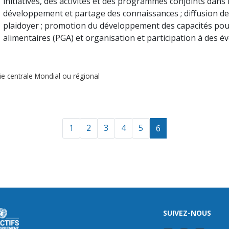
initiatives, des activités et des programmes conjoints dans
développement et partage des connaissances ; diffusion des
plaidoyer ; promotion du développement des capacités pour
alimentaires (PGA) et organisation et participation à des é
ie centrale Mondial ou régional
1
2
3
4
5
6
SUIVEZ-NOUS