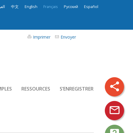
العر
中文
English
Français
Русский
Español
Imprimer
Envoyer
share
MPLES
RESSOURCES
S’ENREGISTRER
mail