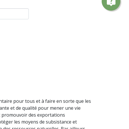
live_help
ntaire pour tous et à faire en sorte que les
sante et de qualité pour mener une vie
nt promouvoir des exportations
otéger les moyens de subsistance et
des ressources naturelles. Par ailleurs,