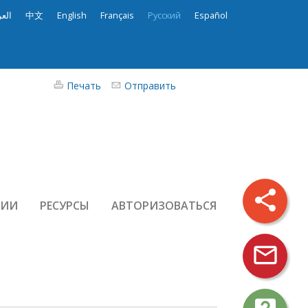
العر
中文
English
Français
Русский
Español
Печать
Отправить
share
РИИ
РЕСУРСЫ
АВТОРИЗОВАТЬСЯ
mail