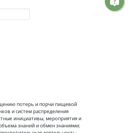
live_help
щению потерь и порчи пищевой
ков и систем распределения
стные инициативы, мероприятия и
бъема знаний и обмен знаниями;
росветительская деятельность;