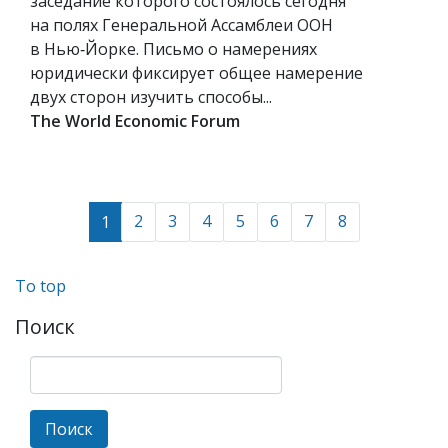
заседание которого состоялось сегодня
на полях Генеральной Ассамблеи ООН
в Нью‑Йорке. Письмо о намерениях
юридически фиксирует общее намерение
двух сторон изучить способы...
The World Economic Forum
2
3
4
5
6
7
8
1
To top
Поиск