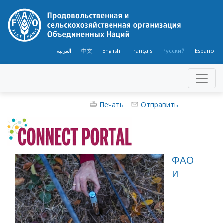
العربية
中文
English
Français
Русский
Español
Печать
Отправить
ФАО
и