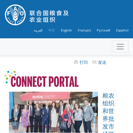
العربية
中文
English
Français
Русский
Español
打印
发送
粮农
组织
和世
界批
发市