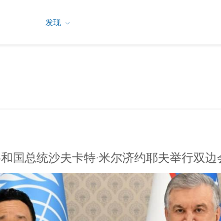
发现
和国总统沙夫卡特·米尔济约耶夫举行双边