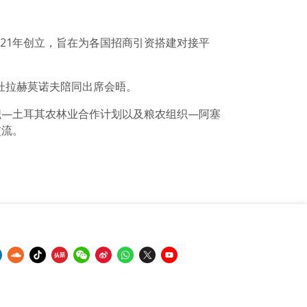
021年创立，旨在为各国招商引资搭建对接平
杜拉赫莫诺夫陪同出席会晤。
织—土耳其农林业合作计划以及粮农组织—阿塞
交流。