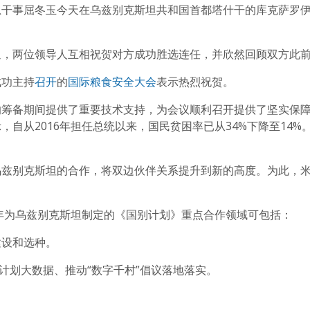
干事屈冬玉今天在乌兹别克斯坦共和国首都塔什干的库克萨罗伊
迎，两位领导人互相祝贺对方成功胜选连任，并欣然回顾双方此
成功主持
召开
的
国际粮食安全大会
表示热烈祝贺。
的筹备期间提供了重要技术支持，为会议顺利召开提供了坚实保
自从2016年担任总统以来，国民贫困率已从34%下降至14
乌兹别克斯坦的合作，将双边伙伴关系提升到新的高度。为此，
0年为乌兹别克斯坦制定的《国别计划》重点合作领域可包括：
建设和选种。
动计划大数据、推动“数字千村”倡议落地落实。