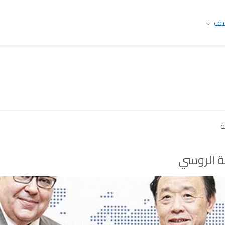
شف
ة
ية الروسي