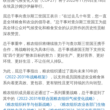
联合国气候变化大会（COP27）将于2022年11月6日至18日
在埃及沙姆沙伊赫举行。
屈总干事向查尔斯三世国王表示：“在过去几十年里，您一直
是全球粮食和农业的倡导者。”总干事对查尔斯三世国王为提
高全球公众对气候变化和粮食安全的认识所作的历史性贡献
深表赞赏。
总干事重申，粮农组织将继续致力于与查尔斯三世国王携手
合作，将战略转化为具体行动。总干事感谢国王陛下支持实
现“四个更好”整体目标的努力：更好生产、更好营养、更好
环境、更好生活，不让任何人掉队。
为此，屈总干事指出，粮农组织通过了面向未来10年的
《2022-2031年战略框架》
，以支持成员国推进农业粮食体
系向着更高效、更包容、更有韧性且更可持续的方向转型。
粮农组织成员最近还通过了一系列重要战略，总干事提到了
其中的
《2022-2031年联合国粮农组织气候变化战略》
、
《粮农组织科学与创新战略》
、
《粮农组织农业各部门生物