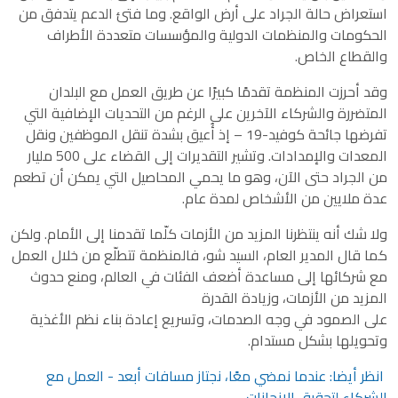
استعراض حالة الجراد على أرض الواقع. وما فتئ الدعم يتدفق من
الحكومات والمنظمات الدولية والمؤسسات متعددة الأطراف
والقطاع الخاص.
وقد أحرزت المنظمة تقدمًا كبيرًا عن طريق العمل مع البلدان
المتضررة والشركاء الآخرين على الرغم من التحديات الإضافية التي
تفرضها جائحة كوفيد-19 – إذ أُعيق بشدة تنقل الموظفين ونقل
المعدات والإمدادات. وتشير التقديرات إلى القضاء على 500 مليار
من الجراد حتى الآن، وهو ما يحمي المحاصيل التي يمكن أن تطعم
عدة ملايين من الأشخاص لمدة عام.
ولا شك أنه ينتظرنا المزيد من الأزمات كلّما تقدمنا إلى الأمام. ولكن
كما قال المدير العام، السيد شو، فالمنظمة تتطلّع من خلال العمل
مع شركائها إلى مساعدة أضعف الفئات في العالم، ومنع حدوث
المزيد من الأزمات، وزيادة القدرة
على الصمود في وجه الصدمات، وتسريع إعادة بناء نظم الأغذية
وتحويلها بشكل مستدام.
انظر أيضا: عندما نمضي معًا، نجتاز مسافات أبعد - العمل مع
الشركاء لتحقيق الإنجازات