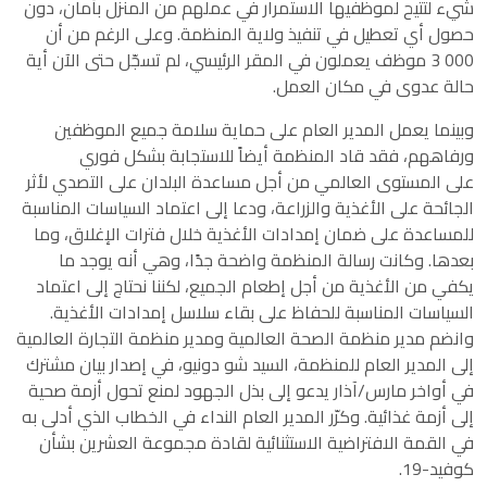
شيء لتتيح لموظفيها الاستمرار في عملهم من المنزل بأمان، دون
حصول أي تعطيل في تنفيذ ولاية المنظمة. وعلى الرغم من أن
000 3 موظف يعملون في المقر الرئيسي، لم تسجّل حتى الآن أية
حالة عدوى في مكان العمل.
وبينما يعمل المدير العام على حماية سلامة جميع الموظفين
ورفاههم، فقد قاد المنظمة أيضاً للاستجابة بشكل فوري
على المستوى العالمي من أجل مساعدة البلدان على التصدي لأثر
الجائحة على الأغذية والزراعة، ودعا إلى اعتماد السياسات المناسبة
للمساعدة على ضمان إمدادات الأغذية خلال فترات الإغلاق، وما
بعدها. وكانت رسالة المنظمة واضحة جدًا، وهي أنه يوجد ما
يكفي من الأغذية من أجل إطعام الجميع، لكننا نحتاج إلى اعتماد
السياسات المناسبة للحفاظ على بقاء سلاسل إمدادات الأغذية.
وانضم مدير منظمة الصحة العالمية ومدير منظمة التجارة العالمية
إلى المدير العام للمنظمة، السيد شو دونيو، في إصدار بيان مشترك
في أواخر مارس/آذار يدعو إلى بذل الجهود لمنع تحول أزمة صحية
إلى أزمة غذائية. وكرّر المدير العام النداء في الخطاب الذي أدلى به
في القمة الافتراضية الاستثنائية لقادة مجموعة العشرين بشأن
كوفيد-19.