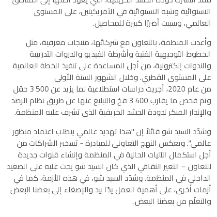
الاستوائية وشبه الاستوائية في الأمريكيتين، على المستوى
العالمي، وسببت أضررًا كبيرة للمحاصيل.
وأعدت المنظمة، بالتعاون مع شركائها، منتجات معرفية، مثل
الخطوط التوجيهية الفنية وأشرطة الفيديو والدروات التدريبية
والندوات إلكترونية، من أجل المساعدة على تنفيذ الخطة العالمية
على المستوى القطري. وخلال الشهور الستة الأولى
من عام 2020، أجريت دراسات استطلاعية لما يزيد عن 500 3 حقل
وتم فحص ما يقارب 400 3 فخ والتبليغ عنها عن طريق نظام الرصد
والإنذار المبكر لدودة الحشد الخريفية الذي تشرف عليه المنظمة.
وشدّد السيد شو قائلاً إن "هذا تهديد عالمي يتطلب اعتماد منظور
عالمي". ويعكس النهج التعاوني للمبادرة - تسخير الشراكات من
أجل استكمال الآليات الحالية في المنظمة وإنشاء قنوات جديدة
للتعاون – التغير الثقافي الذي كان السيد شو يحث عليه على الصعيد
الداخلي في المنظمة. وشدّد السيد شو، في هذه الأزمة، كما في
أزمات أخرى، على أهمية العمل يدًا بيد والإصغاء إلى بعضنا البعض
والتعلّم من بعضنا البعض.