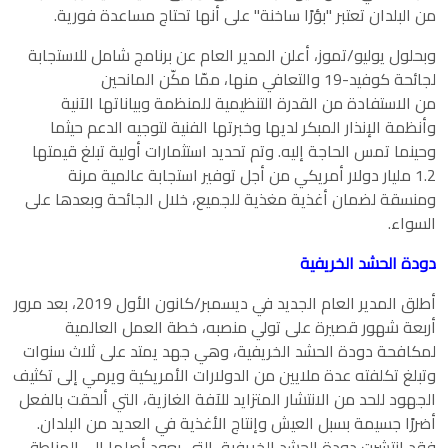
من البلدان تعتبر "بؤرًا ساخنة" على أنها تحتاج مساعدة فورية.
وبحلول يوليو/تموز، أعلن المدير العام عن برنامج شامل للاستجابة
لجائحة كوفيد-19 والتعافي منها، ممّا مكّن المانحين
من الاستفادة من القدرة التنظيمية للمنظمة وبياناتها الآنية
وأنظمة الإنذار المبكر لديها وخبرتها الفنية لتوجيه الدعم حيثما
وحينما تمس الحاجة إليه. وتم تحديد استثمارات أولية تبلغ قيمتها
1.2 مليار دولار أمريكي من أجل توفير استجابة عالمية مرنة
ومنسقة لضمان أغذية مغذية للجميع، خلال الجائحة وبعدها على
السواء.
دودة الحشد الخريفية
أطلق المدير العام الجديد في ديسمبر/كانون الأول 2019، بعد مرور
أربعة شهور قصيرة على تولي منصبه، خطة العمل العالمية
لمكافحة دودة الحشد الخريفية، وهي جهد يمتد على ثلاث سنوات
وتبلغ تكلفته عدة ملايين من الدولارات الأمريكية ويرمي إلى تكثيف
الجهود للحد من الانتشار المتزايد للآفة الغازية، التي ألحقت بالفعل
أضررًا جسيمة بسبل العيش وإنتاج الأغذية في العديد من البلدان.
فقد انتشرت دودة الحشد الخريفية، التي يعود أصلها إلى المناطق