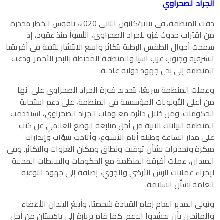
الجراد الصحراوي
دقت المنظمة، في يناير/كانون الثاني 2020، ناقوس الخطر محذرة
من اقتراب حدوث غزو للجراد الصحراوي، الأسوأ منذ عقود، إذ
سمحت أحوال الطقس الرطبة بتكاثر واسع الانتشار للآفة في أفريقيا
الشرقية وجنوب غرب آسيا والمنطقة المحيطة بالبحر الأحمر. ودعت
المنظمة إلى بذل جهود دولية عاجلة.
وعملت المنظمة سريعًا، بتحديد فورة الجراد الصحراوي على أنها
من أعلى الأولويات المؤسسية في المنظمة، على دعم استجابة
الحكومات. ومن خلال دائرة معلومات الجراد الصحراوي، استخدمت
المنظمة البيانات الآنية من أجل متابعة الوضع العالمي عن كثب
على مدار الساعة وطيلة أيام الأسبوع، وأتاحت تنبؤات وإنذارات
مبكرة وتحذيرات بشأن توقيت ونطاق ومكان الغزوات والتكاثر. وفي
الميدان، عملت أفرقة المنظمة مع الحكومات والسلطات المحلية
لإجراء عمليات الرش الأرضي والجوي، إضافة إلى جهود التوعية
العامة بشأن السلامة.
وتولى المدير العام زمام القيادة شخصيًا، وأبلغ البلدان الأعضاء
والمانحين بأن يحشدوا الدعم. كما قام بزيارة إلى باكستان من أجل