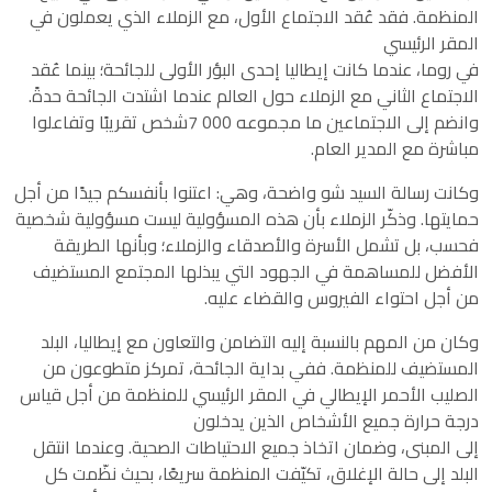
المنظمة. فقد عُقد الاجتماع الأول، مع الزملاء الذي يعملون في
المقر الرئيسي
في روما، عندما كانت إيطاليا إحدى البؤر الأولى للجائحة؛ بينما عُقد
الاجتماع الثاني مع الزملاء حول العالم عندما اشتدت الجائحة حدةً.
وانضم إلى الاجتماعين ما مجموعه 000 7شخص تقريبًا وتفاعلوا
مباشرة مع المدير العام.
وكانت رسالة السيد شو واضحة، وهي: اعتنوا بأنفسكم جيدًا من أجل
حمايتها. وذكّر الزملاء بأن هذه المسؤولية ليست مسؤولية شخصية
فحسب، بل تشمل الأسرة والأصدقاء والزملاء؛ وبأنها الطريقة
الأفضل للمساهمة في الجهود التي يبذلها المجتمع المستضيف
من أجل احتواء الفيروس والقضاء عليه.
وكان من المهم بالنسبة إليه التضامن والتعاون مع إيطاليا، البلد
المستضيف للمنظمة. ففي بداية الجائحة، تمركز متطوعون من
الصليب الأحمر الإيطالي في المقر الرئيسي للمنظمة من أجل قياس
درجة حرارة جميع الأشخاص الذين يدخلون
إلى المبنى، وضمان اتخاذ جميع الاحتياطات الصحية. وعندما انتقل
البلد إلى حالة الإغلاق، تكيّفت المنظمة سريعًا، بحيث نظّمت كل