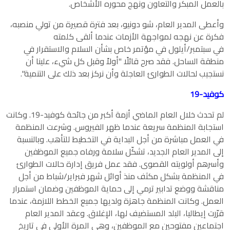
بالعمل المبكر والتعاون ونهج محوره الأشخاص.
وأعطى المدير العام، شو دونيو، بعد فترة قصيرة من تولي منصبه،
فكرة عن نهجه لمواجهة الأزمات عندما ألقى كلمته
في سبتمبر/أيلول في مؤتمر خاص بشأن السلام والاستقرار في
منطقة الساحل. فقد صرح قائلًا "أولاً وقبل كل شيء، علينا أن
نستجيب لحالات الطوارئ العاجلة وأن نركز بعد ذلك على التنمية".
كوفيد-
19
لم تحدث خلال العام الماضي أزمة أكبر من جائحة كوفيد-19. وكانت
استجابة المنظمة سريعة عندما ظهر الفيروس. وشرعت المنظمة
في العمل مباشرة من أجل البداية في التخطيط للتأهب. وبالنسبة
إلى المدير العام الجديد، تشكّل سلامة ورفاه جميع الموظفين
وأسرهم أولويته القصوى. فقد عمل فريق إدارة حالات الطوارئ
في المنظمة بشكل مكثف منذ أوائل شهر فبراير/شباط من أجل
مناقشة ووضع تدابير ترمي إلى حماية الموظفين وضمان استمرار
العمل. وكانت المنظمة جاهزة ولديها جميع الخطط اللازمة، عندما
قرّرت إيطاليا، البلد المستضيف لها، الإغلاق. وعقد المدير العام
اجتماعين مفتوحين مع الموظفين، وهي المرة الأولى في تاريخ