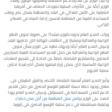
وأعرب الوزير عن تقديره لدعم المنظمة وتعاونها الوثيق. وشدد
الوزير أيضًا على التأثيرات السلبية لموجات الجفاف في أفريقيا
الشرقية على الأمن الغذائي في البلاد والمنطقة بشكل عام. وطلب
المساعدة الفنية من المنظمة لتحسين إدارة المياه في القطاع
الزراعي.
ورحّب المدير العام بدوره بالوزير مشددًا على ضرورة تحويل النظم
الزراعية والغذائية ومشيرًا إلى الطاقات الهائلة التي تختزنها البلاد.
وعرض المدير العام أيضًا وجهات نظره على الوزير بشأن تحويل
النظم الزراعية والغذائية من خلال تقديم المساعدة الفنية للمزارعين
المحليين والمشاريع الشاملة، فضلاً عن الحاجة إلى تشجيع المنتجات
الزراعية الأساسية التي يمكن إبراز قيمتها بشكل أكبر نتيجة تحسّن
عملية التجهيز.
وأبرز المدير العام أهمية الاقتصاد الأخضر. واتفق الطرفان على
معنى وجود خطة حسنة التنظيم للتوسع الحضري من خلال تقديم
الدعم للمدن المستدامة في المستقبل. وعرض المدير العام بهذا
الصدد على الوزير
برنامج عمل المنظمة من أجل مدن خضراء
وكيفية مساهمته في دعم عملية التوسع الحضري في إثيوبيا.