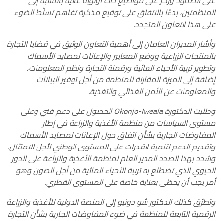
على الصمود وركّز على مواضيع ذات أولوية عالية بالنسبة إلى
المنظمتين، بدءًا بالاتفاق على توقيع مذكرة تفاهم تسلّط الضوء
على هذا التعاون المتجدد.
وأشار المديران العامان إلى أهمية التعاون الوثيق في قضايا التجارة
بالمنتجات الزراعية ووضع المعايير والإعانات لمصايد الأسماك
وتطوير تربية الأحياء المائية ورقمنة التجارة ونظم المعلومات،
إضافة إلى الميزة المقارنة للمنظمة من أجل توفير البيانات
والمعلومات عن الأمن الغذائي والتغذية.
وطلبت الدكتورة
Okonjo-Iweala
الحصول على دعم فني وعلى
مستوى السياسات من منظمة الأغذية والزراعة في إطار
المفاوضات الجارية بشأن اتفاق حول الإعانات لمصايد الأسماك
وتقديم الدعم لتنمية القدرات على المستوى الوطني لأجل الامتثال.
وشدد بهذا الصدد المدير العام لمنظمة الأغذية والزراعة على الدور
الحيوي الذي تضطلع به تربية الأحياء المائية من أجل الصون وهو
أمر يجب أن يحظى بعناية خاصة على المستوى القطري.
وتطرّق كذلك الدكتور شو دونيو إلى المنصة الدولية للأغذية والزراعة
الرقمية التابعة للمنظمة في ضوء المفاوضات الجارية بشأن التجارة