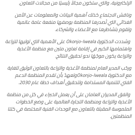
الإلكترونية، والتي ستكون مجالاً رئيسيًا من مجالات التعاون.
وناقش الاجتماع كذلك أهمية البيانات والمعلومات عن الأمن
الغذائي التي تُصدرها المنظمة بوصفها منفعة عامة عالمية
وتقوم بتشاطرها مع الأعضاء والشركاء.
وشددت الدكتورة
Okonjo-Iweala
على الأهمية التي توليها للزراعة
واهتمامها الكبير في إقامة تعاون متين مع منظمة الأغذية
والزراعة يكون موجّهًا نحو تحقيق النتائج.
ورحّب المدير العام لمنظمة الأغذية والزراعة بالتعاون الوثيق للغاية
مع الدكتورة
Okonjo-Iweala
وتعهدّ بأن تقدم المنظمة الدعم
الفني للتنمية المستدامة ولتحقيق أهداف خطة عام
2030
.
واتفق المديران العامان على أن يعمل الخبراء في كل من منظمة
الأغذية والزراعة ومنظمة التجارة العالمية على وضع الخطوات
الملموسة المقبلة بالتعاون مع الوحدات الفنية المختصة في كلتا
المنظمتين.