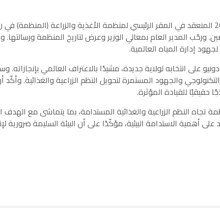
على هامش منتدى الأغذية العالمي لعام 2024 المنعقد في المقر الرئيسي لمنظمة الأغذية والزراع
موارد المائية في الصين. ورحّب المدير العام بمعالي الوزير وعرض لتاريخ المنظمة ورس
جهود إدارة المياه العالمية.
L المدير العام السيد شو دونيو على انتخابه لولاية جديدة، مشيدًا بالاعتراف العالمي 
التكنولوجي والجهود المستمرة لتحويل النظم الزراعية والغذائية. وأكّد
ًا حقيقيًا للقيادة المؤثرة.
لوزير السيد Li Guoying بالتزام المنظمة تجاه النظم الزراعية والغذائية المستدامة، بما ي
 أهمية الاستدامة البيئية، مؤكّدًا على أن البيئة السليمة ضرورية لإنت