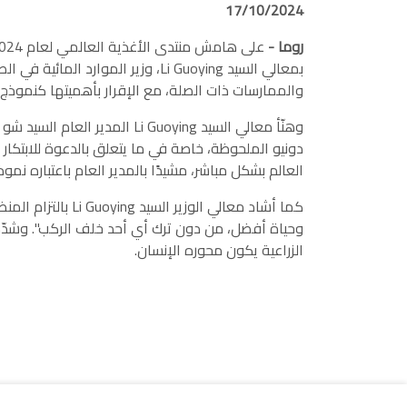
17/10/2024
روما -
بمعالي السيد Li Guoying، وزير ال
والممارسات ذات الصلة، مع الإقرار بأهميتها كنموذج ل
وهنّأ معالي السيد i Guoying
دونيو الملحوظة، خاصة في ما يتعلق بالدعوة للابتكار 
العالم بشكل مباشر، مشيدًا بالمدير العام باعتباره نموذج
كما أشاد معالي ا
وحياة أفضل، من دون ترك أي أحد خلف الركب". وشدّد على
الزراعية يكون محوره الإنسان.