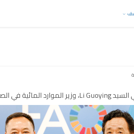
شف
ة
لمائية في الصين