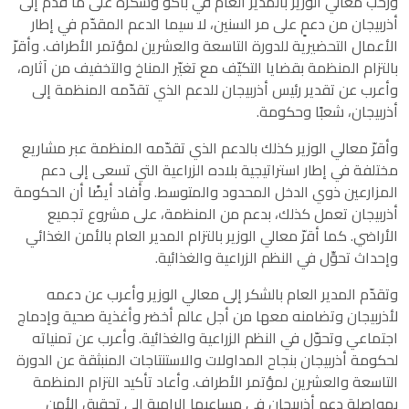
ورحّب معالي الوزير بالمدير العام في باكو وشكره على ما قُدِّم إلى
أذربيجان من دعمٍ على مر السنين، لا سيما الدعم المقدّم في إطار
الأعمال التحضيرية للدورة التاسعة والعشرين لمؤتمر الأطراف. وأقرّ
بالتزام المنظمة بقضايا التكيّف مع تغيّر المناخ والتخفيف من آثاره،
وأعرب عن تقدير رئيس أذربيجان للدعم الذي تقدّمه المنظمة إلى
أذربيجان، شعبًا وحكومة.
وأقرّ معالي الوزير كذلك بالدعم الذي تقدّمه المنظمة عبر مشاريع
مختلفة في إطار استراتيجية بلاده الزراعية التي تسعى إلى دعم
المزارعين ذوي الدخل المحدود والمتوسط. وأفاد أيضًا أن الحكومة
أذربيجان تعمل كذلك، بدعم من المنظمة، على مشروع تجميع
الأراضي. كما أقرّ معالي الوزير بالتزام المدير العام بالأمن الغذائي
وإحداث تحوِّل في النظم الزراعية والغذائية.
وتقدّم المدير العام بالشكر إلى معالي الوزير وأعرب عن دعمه
لأذربيجان وتضامنه معها من أجل عالم أخضر وأغذية صحية وإدماج
اجتماعي وتحوّل في النظم الزراعية والغذائية. وأعرب عن تمنياته
لحكومة أذربيجان بنجاح المداولات والاستنتاجات المنبثقة عن الدورة
التاسعة والعشرين لمؤتمر الأطراف. وأعاد تأكيد التزام المنظمة
بمواصلة دعم أذربيجان في مساعيها الرامية إلى تحقيق الأمن