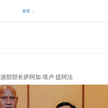
发现
源部部长萨阿加·塔卢·提阿法