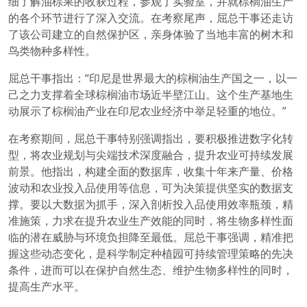
细了解油棕果的收获过程，参观了实验室，并就棕榈油生产
的各个环节进行了深入交流。在考察尾声，屈总干事还走访
了该公司建立的自然保护区，亲身体验了当地丰富的树木和
鸟类物种多样性。
屈总干事指出：“印尼是世界最大的棕榈油生产国之一，以一
己之力支撑着全球棕榈油市场近半壁江山。这个生产基地生
动展示了棕榈油产业在印尼农业经济中举足轻重的地位。”
在考察期间，屈总干事特别强调指出，要积极推进数字化转
型，将农业规划与尖端技术深度融合，提升农业可持续发展
前景。他指出，构建全面的数据库，收集十年来产量、价格
波动和农业投入品使用等信息，可为决策提供坚实的数据支
撑。要以大数据为抓手，深入剖析投入品使用效率瓶颈，精
准施策，力求在提升农业生产效能的同时，将生物多样性面
临的潜在威胁与环境负担降至最低。屈总干事强调，精准把
握这些动态变化，是科学制定种植园可持续管理策略的先决
条件，进而可以在保护自然生态、维护生物多样性的同时，
提高生产水平。