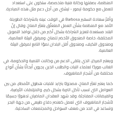
المنظمة، بصفتها وكالة فنية متخصصة، ستكون على استعداد
للعمل مع حكومة تيمور - ليشتي من أجل دعم مثل هذه المبادرة.
وأقرّ سعادة السفير Barbosa في الوقت عينه بالشراكة الطويلة
الأمد مع المنظمة بشأن العمل المتعلّق بتغيّر المناخ. وقال إنّ
البلاد مستعدة لتعزيز الشراكة بشكل أكبر من خلال نوافذ التمويل
المختلفة، خاصة الصندوق الأخضر للمناخ، ومرفق البيئة العالمية،
وصندوق التكيف، وصندوق أقل البلدان نموًا التابع لمرفق البيئة
العالمية.
ويعتبر المركز، الذي يتلقى الدعم من وكالات التنمية والحكومة، في
الغالب موردًا لعلماء النبات والطلاب الذين يجرون أبحاثًا بشأن أنواع
مختلفة من أشجار المانغروف.
كما يعتبر تغيّر المناخ، مصحوبًا بتزايد تقلبات هطول الأمطار، من بين
العوامل التي تسبب تآكل التربة بشكل كبير، والانزلاقات الأرضية،
والفيضانات المفاجئة. وقد شهد العقدان الماضيان تدهورًا جسيمًا
لأشجار المانغروف التي تعمل كعنصر دفاع طبيعي من جهة البحر
وتساعد في الحد من ضعف السواحل والمجتمعات الساحلية.