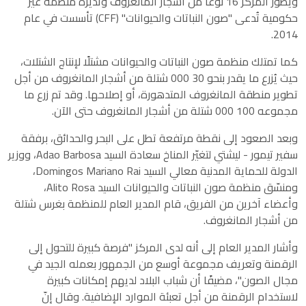
ويطوّر المركز 16 نوعًا من أشجار المانغروف وتديره منظمة غير
حكومية تُدعى "صون النباتات والحيوانات" (CFF) تأسست في عام
2014.
كما تمتلك منظمة صون النباتات والحيوانات مشتلًا لإنتاج الشتلات،
حيث يُزرع ما يقدر بنحو 000 30 شتلة من أشجار المانغروف من أجل
تطوير منطقة المانغروف المتدهورة، أو إصلاحها. وقد تم زرع ما
مجموعه 000 100 شتلة من أشجار المانغروف حتى الآن.
وبعد الصعود إلى نقطة مرتفعة تطل على البحر والحدائق، برفقة
سفير تيمور - ليشتي لتغيّر المناخ سعادة السيد Adao Barbosa، ووزير
الدولة للحماية المدنية معالي السيد Domingos Mariano Rai،
ومنسّق منظمة صون النباتات والحيوانات السيد Alito Rosa،
وأعضاء آخرين من الفريق، قام المدير العام للمنظمة بغرس شتلة
من أشجار المانغروف.
وأشار المدير العام إلى أنه لدى المركز "فرصة كبيرة للتحول إلى
الرقمنة وتعريف مجموعة أوسع من الجمهور بعمله الجيد في
مجال الصون"، مضيفًا أن شباب البلاد لديهم إمكانات كبيرة
لاستخدام الرقمنة من أجل تعبئة الموارد الإضافية. وقال إنّ