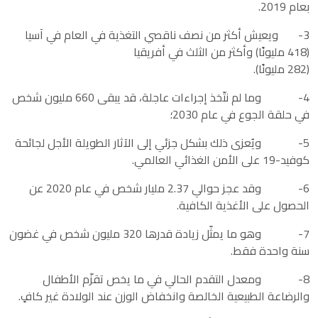
بعام 2019.
3- ويعيش أكثر من نصف ناقصي التغذية في العام في آسيا
(418 مليونًا) وأكثر من الثلث في أفريقيا
(282 مليونًا).
4- وما لم نتّخذ إجراءات عاجلة، قد يبقى 660 مليون شخص
في حلقة الجوع في عام 2030؛
5- ويُعزى ذلك بشكل جزئي إلى الآثار الطويلة الأجل لجائحة
كوفيد-19 على الأمن الغذائي العالمي.
6- وقد عجز حوالي 2.37 مليار شخص في عام 2020 عن
الحصول على الأغذية الكافية.
7- وهو ما يمثّل زيادة قدرها 320 مليون شخص في غضون
سنة واحدة فقط.
8- ومعدل التقدم الحالي في ما يخص تقزّم الأطفال
والرضاعة الطبيعية الخالصة وانخفاض الوزن عند الولادة غير كافٍ.