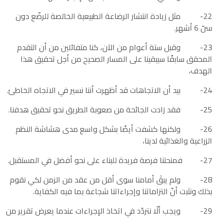
22- مثل زيادة انتشار الرضاعة الطبيعية الخالصة للرضّع دون
سنّ 6 أشهر.
23- وقبل ستة أعوام من الآن، كنا متفائلين من أن التقدم
المحقق سابقًا سيبقينا على المسار الصحيح من أجل تحقيق هذا
الهدف،
24- بيد أن الاتجاهات قد أظهرت أننا نسير في الاتجاه الخاطئ.
25- فقد زادت الجائحة من صعوبة الطريق نحو تحقيق هدفنا.
26- ولكنها كشفت أيضًا بشكل واسع مدى هشاشة النظم
الزراعية والغذائية لدينا،
27- فمنحتنا فرصة فريدة للبناء على نحو أفضل في المستقبل.
28- ولم يبقَ أمامنا سوى أقل من عقد من الزمن لكي نقوم
بذلك ونثبت أنّ التزاماتنا وإجراءاتنا شجاعة بما فيه الكفاية.
29- ويجب ألّا نتردّد في اتخاذ الإجراءات عندما يعرض تقرير من