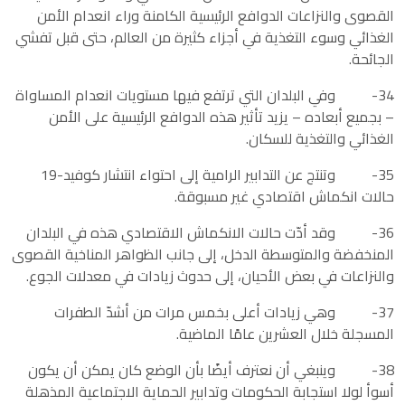
القصوى والنزاعات الدوافع الرئيسية الكامنة وراء انعدام الأمن
الغذائي وسوء التغذية في أجزاء كثيرة من العالم، حتى قبل تفشي
الجائحة.
34- وفي البلدان التي ترتفع فيها مستويات انعدام المساواة
– بجميع أبعاده – يزيد تأثير هذه الدوافع الرئيسية على الأمن
الغذائي والتغذية للسكان.
35- وتنتج عن التدابير الرامية إلى احتواء انتشار كوفيد-19
حالات انكماش اقتصادي غير مسبوقة.
36- وقد أدّت حالات الانكماش الاقتصادي هذه في البلدان
المنخفضة والمتوسطة الدخل، إلى جانب الظواهر المناخية القصوى
والنزاعات في بعض الأحيان، إلى حدوث زيادات في معدلات الجوع.
37- وهي زيادات أعلى بخمس مرات من أشدّ الطفرات
المسجلة خلال العشرين عامًا الماضية.
38- وينبغي أن نعترف أيضًا بأن الوضع كان يمكن أن يكون
أسوأ لولا استجابة الحكومات وتدابير الحماية الاجتماعية المذهلة