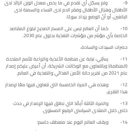
9- ولم يسجّل أي تقدم في ما يخص معدل الوزن الزائد لدى
الأطفال وهزال الأطفال وفقر الدم لدى النساء والسمنة لدى
البالغين، أو أنّ الوضع يزداد سوءًا.
10- كما أن العالم ليس على المسار الصحيح لبلوغ المقاصد
الخاصة بأي مؤشر من مؤشرات التغذية بحلول عام 2030.
حضرات السيدات والسادة،
11- يسرّني، نيابة عن منظمة الأغذية والزراعة للأمم المتحدة
(المنظمة) وبالتعاون مع الوكالات الشريكة، أن أعرض عليكم إصدار
عام 2021 من تقرير حالة الأمن الغذائي والتغذية في العالم.
12- وهذه هي المرة الخامسة التي نتعاون فيها معًا لإصدار
هذا التقرير،
13- والمرة الثالثة أيضًا التي نطلق فيها الإصدار في حدث
خاص خلال المنتدى السياسي الرفيع المستوى.
14- ويقف العالم اليوم عند منعطف حاسم؛