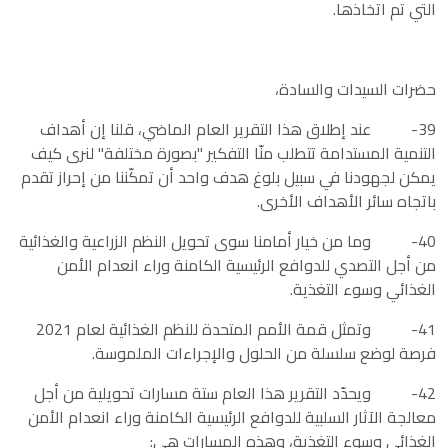
التي تم اتخاذها.
حضرات السيدات والسادة،
39- عند إطلاق هذا التقرير العام الماضي، قلنا إن أهداف
التنمية المستدامة تتطلب منّا التفكير "بصورة مختلفة" لنرى كيف
يمكن لجهودنا في سبيل بلوغ هدف واحد أن تمكّننا من إحراز تقدم
باتجاه سائر الأهداف الأخرى.
40- وما من خيار أمامنا سوى تحويل النظم الزراعية والغذائية
من أجل التصدي للدوافع الرئيسية الكامنة وراء انعدام الأمن
الغذائي وسوء التغذية.
41- وتمثل قمة الأمم المتحدة للنظم الغذائية لعام 2021
فرصة لوضع سلسلة من الحلول والإجراءات الملموسة.
42- ويحدّد التقرير هذا العام ستة مسارات تحويلية من أجل
معالجة الآثار السلبية للدوافع الرئيسية الكامنة وراء انعدام الأمن
الغذائي وسوء التغذية، وهذه المسارات هي: