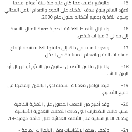
15- فالوضع يختلف عما كان عليه منذ ستة أعوام، عندما
تعهّد العالم ببلوغ هدف القضاء على الجوع وانعدام الأمن الغذائي
وسوء التغذية بجميع أشكاله بحلول عام 2030.
16- ولا تزال الأنماط الغذائية الصحية صعبة المنال بالنسبة
إلى حوالي 3 مليارات شخص.
17- ويعود السبب في ذلك إلى كلفتها العالية نتيجة ارتفاع
مستويات الفقر وانعدام المساواة في الدخل.
18- ولا يزال ملايين الأطفال يعانون من التقزّم أو الهزال أو
الوزن الزائد،
19- فيما تواصل معدلات السمنة لدى البالغين ارتفاعها في
جميع الأقاليم.
20- وقد أصبح من الصعب الحصول على التغذية الكافية
بسبب حالات الاضطراب التي طالت التدخلات التغذوية الأساسية
وكذلك الآثار السلبية على الأنماط الغذائية خلال جائحة كوفيد-19.
21- وتخفي هذه الانتكاسات بعض الإنجازات الهامة -