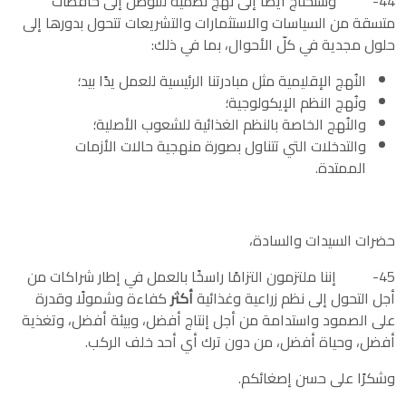
44- وسنحتاج أيضًا إلى نُهج نُظمية للتوصّل إلى حافظات
متسقة من السياسات والاستثمارات والتشريعات تتحول بدورها إلى
حلول مجدية في كلّ الأحوال، بما في ذلك:
النُهج الإقليمية مثل مبادرتنا الرئيسية للعمل يدًا بيد؛
ونُهج النظم الإيكولوجية؛
والنُهج الخاصة بالنظم الغذائية للشعوب الأصلية؛
والتدخلات التي تتناول بصورة منهجية حالات الأزمات
الممتدة.
حضرات السيدات والسادة،
45- إننا ملتزمون التزامًا راسخًا بالعمل في إطار شراكات من
أجل التحول إلى نظم زراعية وغذائية
أكثر
كفاءة وشمولًا وقدرة
على الصمود واستدامة من أجل إنتاج أفضل، وبيئة أفضل، وتغذية
أفضل، وحياة أفضل، من دون ترك أي أحد خلف الركب.
وشكرًا على حسن إصغائكم.