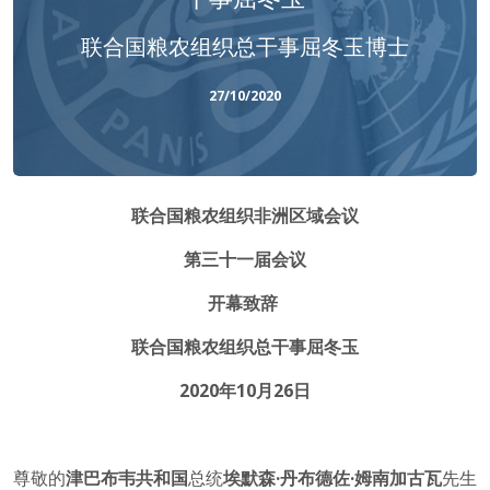
联合国粮农组织总干事屈冬玉博士
27/10/2020
联合国粮农组织非洲区域会议
第三十一届会议
开幕致辞
联合国粮农组织总干事屈冬玉
2020
年
10
月
26
日
尊敬的
津巴布韦共和国
总统
埃默森·丹布德佐·姆南加古瓦
先生