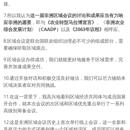
接。
7.所以我认为
这一届非洲区域会议的讨论和成果应当有力响
应非洲的愿景
，即与
《农业转型马拉博宣言》
、《
非洲农业
综合发展计划
》
（
CAADP
）
以及
《
2063
年议程》
相呼应。
8.区域会议是联合国联农组织治理必不可少的组成部分，需
要确保听取区域观点。
9.区域会议办得成功，我们就能更好地服务于区域需求，完
善并加速成果交付。
10.通过开放对话和积极交流良好做法，我们可以尽力辅助本
区域决策者应对共同挑战。
11.在这一背景下，我高兴地看到区域经济共同体与成员国展
开合作，就本次会议的次区域和区域优先重点举行了一系列
高级别筹备会议。
12.这是非洲区域会议历史上首次举行线上会议，这一全新和
具有活力的方式还将创建一个区域对话区，成员国可以就各