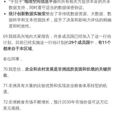
“手拉手”
地理空间信息平台
向所有相关方提供丰富的共享
数据支持，同时遵守适当的数据保密协议。
统计创新数据实验室
整合了非传统数据资源、大数据、数
据科学和文本挖掘技术，提升了决策和影响力评估的精确
度和时效性。
69.我很高兴地向大家报告，许多成员国已经加入了这一行动
计划。目前已经实施这一行动计划的
29
个成员国
中，
有
11
个
都来自于本区域
。
各位同事，
70.我坚信，
农业和农村发展是非洲战胜贫困和饥饿的关键所
在
。
71.非洲具有大量的比较优势和实现农业粮食体系转型的机
遇。
72.非洲粮食市场不断增长，预计2030年市场价值可达万亿
美元规模。