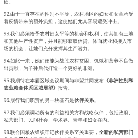
础。
92.由于一直存在的性别不平等，农村地区的妇女和女童承受
着疫情带来的额外负担，这使她们尤其容易遭受冲击。
93.我们必须给予农村妇女平等的机会和权利，使其拥有土地
和其他生产性资产，并且能够获取信贷、体面就业和接入市
场的机会，让她们充分发挥其生产潜力。
94.如此一来，她们便能为战胜农村贫困、饥饿和营养不良做
出贡献，为子孙后代打造一个更好的非洲。
95.我期待在本届区域会议期间与非盟共同发布
《非洲性别和
农业粮食体系区域展望》
报告。
96.履行我们职责的另一块基石是
伙伴关系
。
97.我们必须调动所有的利益相关方和战略伙伴，包括政府、
私营部门、民间社会、学术界、青年和妇女在内。
98.联合国粮农组织牢记伙伴关系至关重要，
全新的私营部门