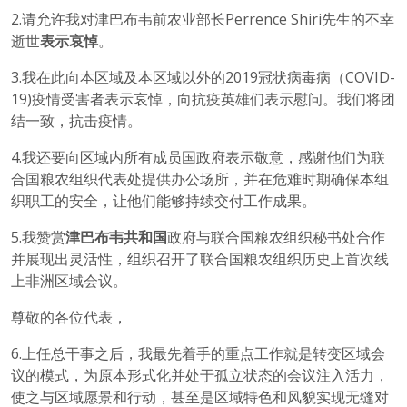
2.请允许我对津巴布韦前农业部长Perrence Shiri先生的不幸
逝世
表示哀悼
。
3.我在此向本区域及本区域以外的2019冠状病毒病（COVID-
19)疫情受害者表示哀悼，向抗疫英雄们表示慰问。我们将团
结一致，抗击疫情。
4.我还要向区域内所有成员国政府表示敬意，感谢他们为联
合国粮农组织代表处提供办公场所，并在危难时期确保本组
织职工的安全，让他们能够持续交付工作成果。
5.我赞赏
津巴布韦共和国
政府与联合国粮农组织秘书处合作
并展现出灵活性，组织召开了联合国粮农组织历史上首次线
上非洲区域会议。
尊敬的各位代表，
6.上任总干事之后，我最先着手的重点工作就是转变区域会
议的模式，为原本形式化并处于孤立状态的会议注入活力，
使之与区域愿景和行动，甚至是区域特色和风貌实现无缝对