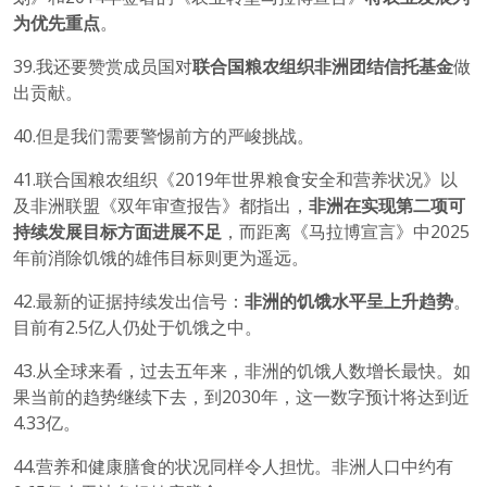
为优先重点
。
39.我还要赞赏成员国对
联合国粮农组织非洲团结信托基金
做
出贡献。
40.但是我们需要警惕前方的严峻挑战。
41.联合国粮农组织《2019年世界粮食安全和营养状况》以
及非洲联盟《双年审查报告》都指出，
非洲在实现第二项可
持续发展目标方面进展不足
，而距离《马拉博宣言》中2025
年前消除饥饿的雄伟目标则更为遥远。
42.最新的证据持续发出信号：
非洲的饥饿水平呈上升趋势
。
目前有2.5亿人仍处于饥饿之中。
43.从全球来看，过去五年来，非洲的饥饿人数增长最快。如
果当前的趋势继续下去，到2030年，这一数字预计将达到近
4.33亿。
44.营养和健康膳食的状况同样令人担忧。非洲人口中约有