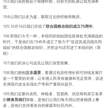
103.我们虽然相会于艰难时期，但前方的机遇让我充满希
望。
104.让我们以史为鉴，吸取过去的经验和教训。
105.10月16日我们庆祝了
联合国粮农组织成立
75
周年
。
106.和我们今天一样，本组织的创始国也曾身处充满挑战的
时代，于是他们在1945年成立了致力于“促进其成员国共同
福祉”的联合国粮农组织，并把这句话写进了本组织的《章
程》。
107.他们的决心与远见让我们深受鼓舞。
108.我们拥抱
泛非愿景
，要通过包容性增长和可持续发展打
造一个繁荣的非洲，让非洲人民享有健康和充足营养，促进
非洲现代农业实现生产率和产量双向提升。
109.我们还要向农民、种植者、贸易商、供应商和其它各界
的
粮食英雄们
致敬，是他们让我们每天得以把食物摆上餐
桌，是他们支持着各自的家庭和社区内外。