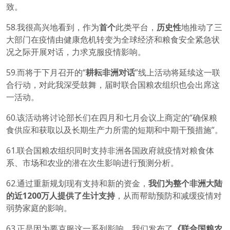
致。
58.我很高兴地看到，作为
首个
此类平台，
历史性
地推动了三
大部门在疫情由健康危机转变为全球经济和粮食安全紧急状
况之际开展对话，力求克服疫情影响。
59.而将于下月召开的“
耕耘非洲对话
”线上活动将延续这一联
合行动，对此我深受鼓舞，届时联合国粮农组织也会出席这
一活动。
60.该活动将讨论部长们在四月和七月会议上商定的“确保粮
食供应和获取以及长期生产力所需的短期和中期干预措施”。
61.联合国粮农组织同时支持非洲各国政府就疫情对粮食体
系、市场和农业的潜在次生影响进行预测分析。
62.通过重新规划现有支持和新的资金，
我们为整个非洲大陆
的近
1200
万人提供了生计支持
，从而帮助预防和减缓疫情对
弱势家庭的影响。
63.正是因为要克服这一系列影响，我们发布了
《联合国粮农