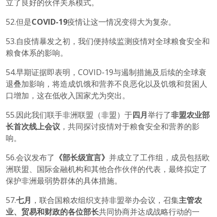
立了良好的伙伴关系模式。
52.但是
COVID-19
疫情让这一情况变得大为复杂。
53.自疫情暴发之初，我们便持续监测疫情对全球粮食安全和
粮食体系的影响。
54.早期证据即表明，COVID-19与遏制措施及后续的全球衰
退叠加影响，将造成饥饿和营养不良恶化以及饥饿和贫困人
口增加，这在低收入国家尤为突出。
55.因此我们联手非洲联盟（非盟）于
四月
举行了
非盟农业部
长首次线上会议
，共同探讨疫情对于粮食安全和营养的影
响。
56.会议发布了
《部长级宣言》
并成立了工作组，成员包括欧
洲联盟、国际金融机构和其他合作伙伴的代表，最终拟定了
保护非洲最弱势群体的具体措施。
57.
七月
，联合国粮农组织支持非盟举办会议，召集
主管农
业、贸易和财政的各位部长
共同协商并达成战略行动的一