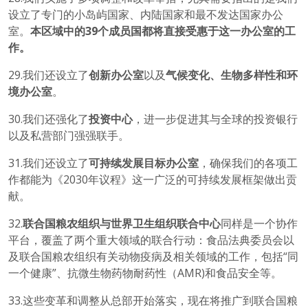
设立了专门的小岛屿国家、内陆国家和最不发达国家办公
室。
本区域中的
39
个成员国都将直接受惠于这一办公室的工
作。
29.我们还设立了
创新办公室
以及
气候变化、生物多样性和环
境办公室
。
30.我们还强化了
投资中心
，进一步促进其与全球的投资银行
以及私营部门强强联手。
31.我们还设立了
可持续发展目标办公室
，确保我们的各项工
作都能为《2030年议程》这一广泛的可持续发展框架做出贡
献。
32.
联合国粮农组织与世界卫生组织联合中心
同样是一个协作
平台，覆盖了两个重大领域的联合行动：食品法典委员会以
及联合国粮农组织有关动物疫病及相关领域的工作，包括“同
一个健康”、抗微生物药物耐药性（AMR)和食品安全等。
33.这些变革和调整从总部开始落实，现在将推广到联合国粮