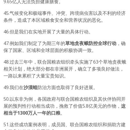
9.65亿人无法负担健康膳食。
45.气候变化和极端事件、冲突、跨境病虫害以及不利的经济
条件，造成了本区域粮食安全和营养状况的恶化。
46.但是我们在实地开展了大量的具体行动。
47.例如我们制定了为期三年的
草地贪夜蛾防控全球行动
，确
保了国家、区域和全球层面的积极协调一致。
48.过去三年中，联合国粮农组织牵头实施了63个草地贪夜蛾
相关计划，绝大部分都在非洲展开，确立了多项良好做法，
一路以来累积了大量宝贵知识。
49.我们在
沙漠蝗
防治方面也取得了良好进展。
50.以东非为例，各国政府与联合国粮农组织及其伙伴协同开
展的预判性行动相当成功，挽救了价值5.8亿美元的作物，
这
相当于
1300
万人一年的口粮
。
51.这些成功案例表明，成员国、联合国粮农组织和捐助方建