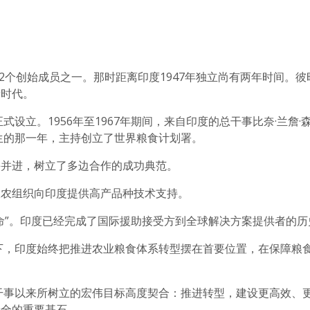
42个创始成员之一。那时距离印度1947年独立尚有两年时间。
新时代。
正式设立。1956年至1967年期间，来自印度的总干事比奈·兰詹
出生的那一年，主持创立了世界粮食计划署。
手并进，树立了多边合作的成功典范。
，粮农组织向印度提供高产品种技术支持。
命”。印度已经完成了国际援助接受方到全球解决方案提供者的历
导下，印度始终把推进农业粮食体系转型摆在首要位置，在保障粮
总干事以来所树立的宏伟目标高度契合：推进转型，建设更高效、
安全的重要基石。