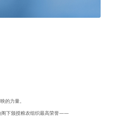
辉映的力量。
迪阁下颁授粮农组织最高荣誉——