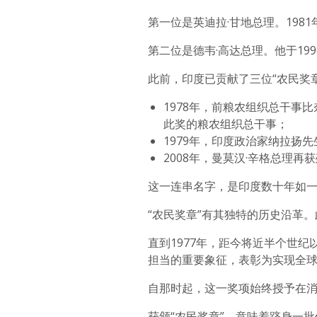
第一位是英迪拉·甘地总理。198
第二位是德韦·高达总理。他于19
此前，印度已贡献了三位“农民奖
1978年，前粮农组织总干事
此奖的粮农组织总干事；
1979年，印度政治家纳拉扬
2008年，曼莫汉·辛格总理再
这一连串名字，是印度数十年如
“农民奖章”有其独特的历史沿革
直到1977年，距今将近半个世
担当的重要象征，表彰为实现全
自那时起，这一奖项始终授予在
获颁“农民奖章”，意味着跻身一