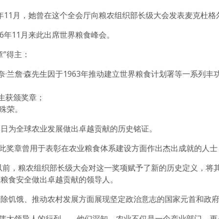
1年11月，她曾在这个全会厅向粮农组织部长级大会发表麦克杜格
96年11月来此出席世界粮食峰会。
章”得主：
比奈·兰詹·森先生因于1963年推动建立世界粮食计划署等一系列
先生获颁奖章；
获殊荣。
一日为全球农业发展做出卓越贡献的历史铭证。
。此奖章曾用于表彰在农业粮食体系建设方面作出杰出成就的人士
纪以前，粮农组织部长级大会对这一奖项赋予了新的历史定义，将
球粮食安全做出卓越贡献的领导人。
消除饥饿、推动农村发展方面展现坚定政治意志的国家元首和政
批伟大领导人的行列——他们深知，农业不仅是一个产业部门，