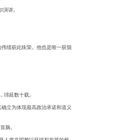
尔演讲。
丰功伟绩获此殊荣。他也是唯一获颁
，绵延数十载。
其确立为体现最高政治承诺和道义
府首脑。
更是人类文明赖以延续和发展的根