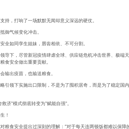
资支持，打响了一场默默无闻却意义深远的硬仗。
户抵御气候变化冲击。
食安全如同孪生姐妹，唇齿相依、不可分割。
定领导下，尽管新冠疫情肆虐全球、供应链危机冲击世界、极端
界粮食安全做出重要贡献。
社会输出疫苗，也输送粮食。
战略引领下实施出口限制，不是为了囤积居奇，而是为了稳定国
救济"模式彻底转变为"赋能自强"。
苍生！
对粮食安全提出过深刻的理解：“对于每天连两顿饭都难以保障