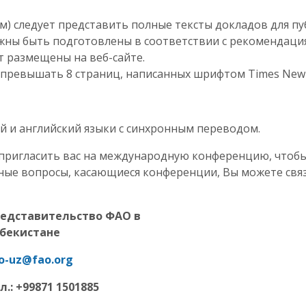
м) следует представить полные тексты докладов для п
жны быть подготовлены в соответствии с рекомендаци
т размещены на веб-сайте.
 превышать 8 страниц, написанных шрифтом Times New
й и английский языки с синхронным переводом.
пригласить вас на международную конференцию, чтоб
льные вопросы, касающиеся конференции, Вы можете св
едставительство ФАО в
бекистане
o
-
uz
@
fao
.
org
л.
: +99871 1501885