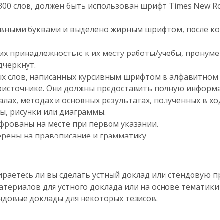
00 слов, должен быть использован шрифт Times New Ro
авными буквами и выделено жирным шрифтом, после к
с их принадлежностью к их месту работы/учебы, пронум
дчеркнут.
ых слов, написанных курсивным шрифтом в алфавитном 
оисточнике. Они должны предоставить полную информац
иалах, методах и основных результатах, полученных в х
, рисунки или диаграммы.
фрованы на месте при первом указании.
рены на правописание и грамматику.
бираетесь ли вы сделать устный доклад или стендовую 
атериалов для устного доклада или на основе тематики
ендовые доклады для некоторых тезисов.