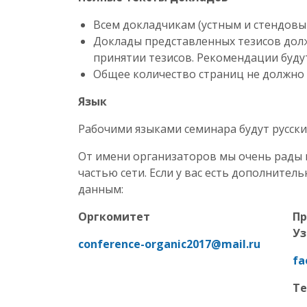
Всем докладчикам (устным и стендовы
Доклады представленных тезисов дол
принятии тезисов. Рекомендации буду
Общее количество страниц не должно
Язык
Рабочими языками семинара будут русски
От имени организаторов мы очень рады 
частью сети. Если у вас есть дополните
данным:
Оргкомитет
Пр
Уз
conference
-
organic
2017@
mail
.
ru
fa
Те