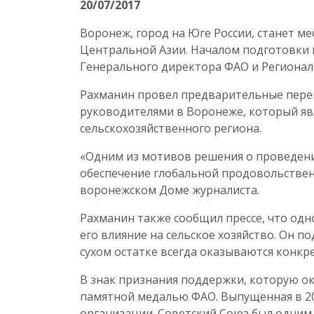
20/07/2017
Воронеж, город на Юге России, станет м
Центральной Азии. Началом подготовки 
Генерального директора ФАО и Регионал
Рахманин провел предварительные перег
руководителями в Воронеже, который яв
сельскохозяйственного региона.
«Одним из мотивов решения о проведени
обеспечение глобальной продовольственн
воронежском Доме журналиста.
Рахманин также сообщил прессе, что од
его влияние на сельское хозяйство. Он 
сухом остатке всегда оказываются конкр
В знак признания поддержки, которую о
памятной медалью ФАО. Выпущенная в 2
организации. Советский Союз был одним и