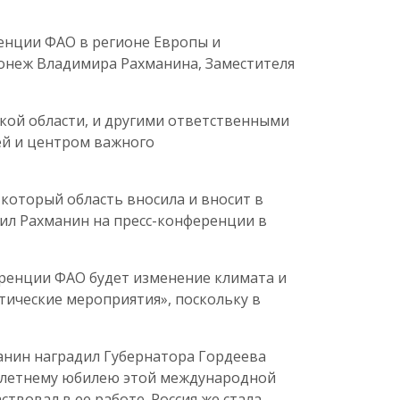
ренции ФАО в регионе Европы и
ронеж Владимира Рахманина, Заместителя
кой области, и другими ответственными
ей и центром важного
который область вносила и вносит в
вил Рахманин на пресс-конференции в
еренции ФАО будет изменение климата и
тические мероприятия», поскольку в
анин наградил Губернатора Гордеева
-летнему юбилею этой международной
твовал в ее работе. Россия же стала