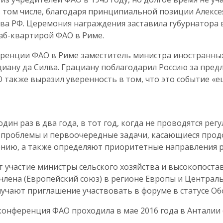
 том числе, благодаря принципиальной позиции Алексе
тва РФ. Церемония награждения заставила губурнатора
аб-квартирой ФАО в Риме.
еренции ФАО в Риме заместитель министра иностранных
ану да Силва. Грациану поблагодарил Россию за пред
 также выразил уверенность в том, что это событие «
ин раз в два года, в тот год, когда не проводятся ре
проблемы и первоочередные задачи, касающиеся продов
нию, а также определяют приоритетные направления 
участие министры сельского хозяйства и высокопоста
члена (Европейский союз) в регионе Европы и Централ
чают приглашение участвовать в форуме в статусе Об
конференция ФАО проходила в мае 2016 года в Анталии 