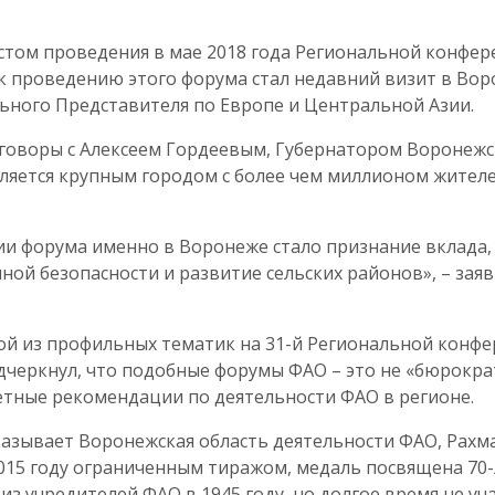
естом проведения в мае 2018 года Региональной конфе
к проведению этого форума стал недавний визит в Во
ьного Представителя по Европе и Центральной Азии.
оворы с Алексеем Гордеевым, Губернатором Воронежс
ляется крупным городом с более чем миллионом жител
и форума именно в Воронеже стало признание вклада, 
ой безопасности и развитие сельских районов», – зая
ной из профильных тематик на 31-й Региональной конф
подчеркнул, что подобные форумы ФАО – это не «бюрокра
етные рекомендации по деятельности ФАО в регионе.
казывает Воронежская область деятельности ФАО, Рахм
015 году ограниченным тиражом, медаль посвящена 70
з учредителей ФАО в 1945 году, но долгое время не учас