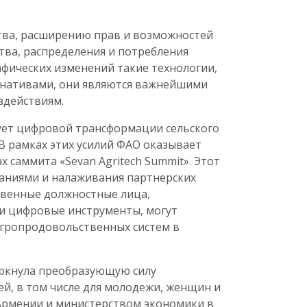
тва, расширению прав и возможностей
ва, распределения и потребления
афических изменений такие технологии,
ернативами, они являются важнейшими
здействиям.
ует цифровой трансформации сельского
В рамках этих усилий ФАО оказывает
х саммита «Sevan Agritech Summit». Этот
аниями и налаживания партнерских
ственные должностные лица,
 и цифровые инструменты, могут
агропродовольственных систем в
еркнула преобразующую силу
й, в том числе для молодежи, женщин и
 Армении и министерством экономики в