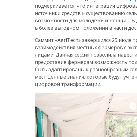
подчеркивается, что интеграция цифровы
источники средств к существованию сел
возможности для молодежи и женщин. В д
в более выгодном положении в части дос
Саммит «AgriTech» завершился 25 июля п
взаимодействия местных фермеров с эк
лицами. Данная сессия позволила навест
предоставив фермерам возможность подел
быть адаптированы к разнообразным сел
мест ценные знания, которые будут учт
цифровой трансформации.