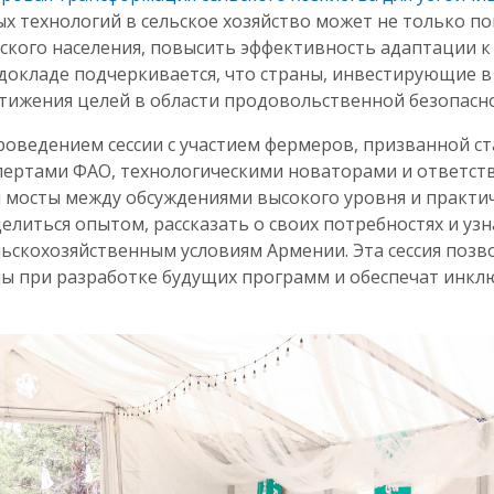
х технологий в сельское хозяйство может не только п
ьского населения, повысить эффективность адаптации 
окладе подчеркивается, что страны, инвестирующие в 
тижения целей в области продовольственной безопасно
роведением сессии с участием фермеров, призванной с
спертами ФАО, технологическими новаторами и ответс
и мосты между обсуждениями высокого уровня и практи
иться опытом, рассказать о своих потребностях и узн
ьскохозяйственным условиям Армении. Эта сессия позв
ены при разработке будущих программ и обеспечат инк