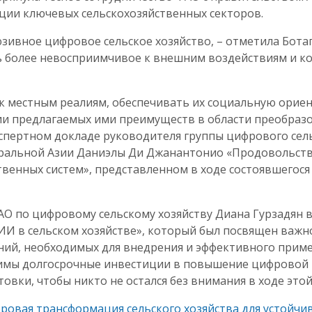
ии ключевых сельскохозяйственных секторов.
зивное цифровое сельское хозяйство, – отметила Бота
 более невосприимчивое к внешним воздействиям и ко
к местным реалиям, обеспечивать их социальную ориен
и предлагаемых ими преимуществ в области преобразо
кспертном докладе руководителя группы цифрового сел
ральной Азии Даниэлы Ди Джанантонио «Продовольстви
енных систем», представленном в ходе состоявшегося 
ФАО по цифровому сельскому хозяйству Диана Гурзадян 
 ИИ в сельском хозяйстве», который был посвящен важ
аний, необходимых для внедрения и эффективного прим
димы долгосрочные инвестиции в повышение цифровой 
овки, чтобы никто не остался без внимания в ходе это
ровая трансформация сельского хозяйства для устойчи