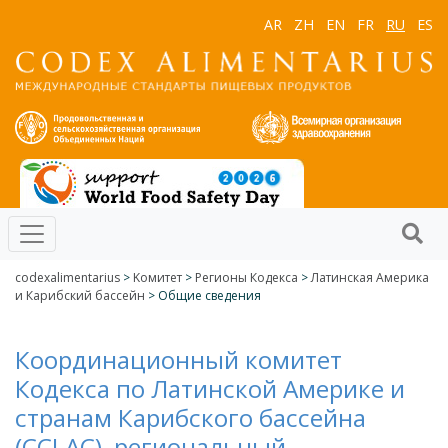
AR
ZH
EN
FR
RU
ES
codexalimentarius
>
Kомитет
>
Регионы Кодекса
>
Латинская Америка
и Карибский бассейн
> Общие сведения
Координационный комитет
Кодекса по Латинской Америке и
странам Карибского бассейна
(CCLAC), региональный