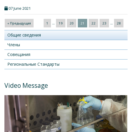
07 June 2021
...
...
« Предыдущая
1
19
20
21
22
23
28
Общие сведения
Члены
Совещания
Региональные Стандарты
Video Message