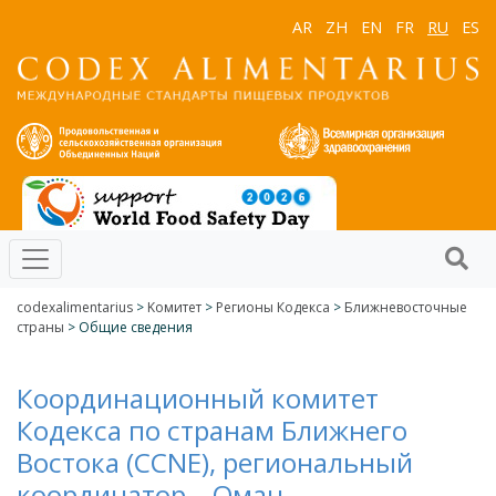
AR
ZH
EN
FR
RU
ES
codexalimentarius
>
Kомитет
>
Регионы Кодекса
>
Ближневосточные
страны
> Общие сведения
Координационный комитет
Кодекса по странам Ближнего
Востока (CCNE), региональный
координатор – Оман