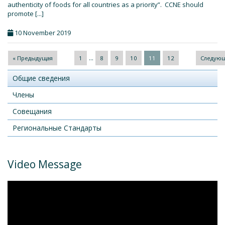
authenticity of foods for all countries as a priority”. CCNE should
promote [...]
10 November 2019
...
« Предыдущая
1
8
9
10
11
12
Следующ
Общие сведения
Члены
Совещания
Региональные Стандарты
Video Message