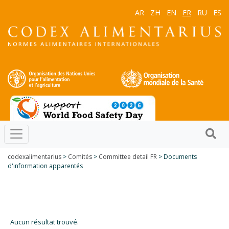
AR
ZH
EN
FR
RU
ES
codexalimentarius
>
Comités
>
Committee detail FR
> Documents
d'information apparentés
Aucun résultat trouvé.