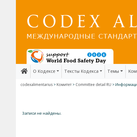
О Кодексе
Тексты Кодекса
Темы
Kом
codexalimentarius
>
Kомитет
>
Committee detail RU
> Информаци
Записи не найдены.