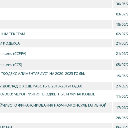
30/05/
03/07/
18/06/
ННЫМ ТЕКСТАМ
02/07/
И КОДЕКСА
21/06/
mittees (CCPFV)
21/06/
ittees (CCS)
05/07/
 "КОДЕКС АЛИМЕНТАРИУС" НА 2020–2025 ГОДЫ:
19/06/
ДОКЛАД О ХОДЕ РАБОТЫ В 2018–2019 ГОДАХ
27/05/
АО/ВОЗ: МЕРОПРИЯТИЯ, БЮДЖЕТНЫЕ И ФИНАНСОВЫЕ
11/06/
ОЙЧИВОГО ФИНАНСИРОВАНИЯ НАУЧНО-КОНСУЛЬТАТИВНОЙ
17/06/
28/06/
НЦИАЛА
06/06/