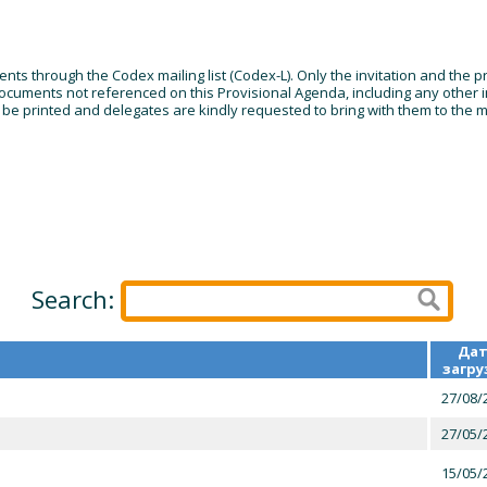
ents through the Codex mailing list (Codex-L). Only the invitation and the
uments not referenced on this Provisional Agenda, including any other in
be printed and delegates are kindly requested to bring with them to the 
Search:
Дат
загру
27/08/
27/05/
15/05/