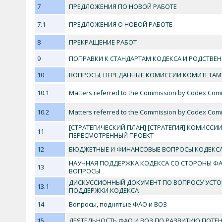
7
ПРЕДЛОЖЕНИЯ ПО НОВОЙ РАБОТЕ
7.1
ПРЕДЛОЖЕНИЯ О НОВОЙ РАБОТЕ
8
ПРЕКРАЩЕНИЕ РАБОТ
9
ПОПРАВКИ К СТАНДАРТАМ КОДЕКСА И РОДСТВЕ
10
ВОПРОСЫ, ПЕРЕДАННЫЕ КОМИССИИ КОМИТЕТАМ
10.1
Matters referred to the Commission by Codex Com
10.2
Matters referred to the Commission by Codex Comm
[СТРАТЕГИЧЕСКИЙ ПЛАН] [СТРАТЕГИЯ] КОМИССИИ
11
ПЕРЕСМОТРЕННЫЙ ПРОЕКТ
12
БЮДЖЕТНЫЕ И ФИНАНСОВЫЕ ВОПРОСЫ КОДЕКСА: 
НАУЧНАЯ ПОДДЕРЖКА КОДЕКСА СО СТОРОНЫ Ф
13
ВОПРОСЫ
ДИСКУССИОННЫЙ ДОКУМЕНТ ПО ВОПРОСУ УСТ
13.1
ПОДДЕРЖКИ КОДЕКСА
14
Вопросы, поднятые ФАО и ВОЗ
15
ДЕЯТЕЛЬНОСТЬ ФАО И ВОЗ ПО РАЗВИТИЮ ПОТЕ