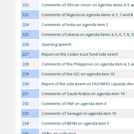
222
Comments of African Union on agenda items 4, 5 a
223
Comments of Nigeria on agenda items 4, 5, 7 and 8
224
Comments of India on agenda item 2
225
Comments of Liberia on agenda items 4, 5, 6, 7, 8, 1
226
Opening speech
227
Report on the Codex trust fund side event
228
Comments of the Philippines on agenda item 4, 5 a
229
Comments of the IOC on agenda item 10
230
Report of the side event on FAO/WHO capacity deve
231
Comments of Saudi Arabia on agenda item 19
232
Comments of HNF on agenda item 4
233
Comments of Senegal on agenda item 19
234
Comments of IBFAN on agenda item 5
235
All files zip collection