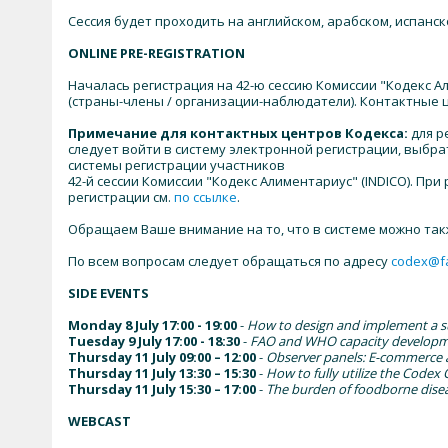
Сессия будет проходить на английском, арабском, испанск
ONLINE PRE-REGISTRATION
Началась регистрация на 42-ю сессию Комиссии "Кодекс 
(страны-члены / организации-наблюдатели). Контактные 
Примечание для контактных центров Кодекса:
для р
следует войти в систему электронной регистрации, выбр
системы регистрации участников
42-й сессии Комиссии "Кодекс Алиментариус" (INDICO). П
регистрации см.
по ссылке
.
Обращаем Ваше внимание на то, что в системе можно так
По всем вопросам следует обращаться по адресу
codex@f
SIDE EVENTS
Monday 8 July 17:00 - 19:00
-
How to design and implement a su
Tuesday 9 July 17:00 - 18:30
-
FAO and WHO capacity developmen
Thursday 11 July 09:00 – 12:00
-
Observer panels: E-commerce 
Thursday 11 July 13:30 – 15:30
-
How to fully utilize the Code
Thursday 11 July 15:30 – 17:00
-
The burden of foodborne dise
WEBCAST