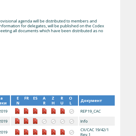
 provisional agenda will be distributed to members and
formation for delegates, will be published on the Codex
meeting all documents which have been distributed as no
а
E
FR
ES
A
Z
R
O
Документ
зки
N
R
H
U
L
2019
REP19_CAC
2019
Info
CX/CAC 19/42/1
2019
Rev.1