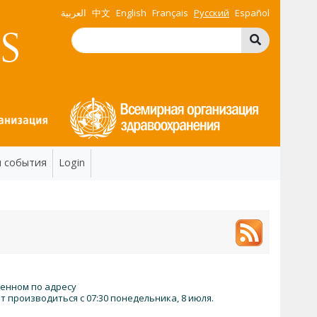
العربية
中文
English
Français
Русский
Español
и события
Login
женном по адресу
т производиться с 07:30 понедельника, 8 июля.