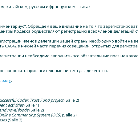
ом, китайском, русском и французском языках.
Алиментариус". Обращаем ваше внимание на то, что зарегистрирова
центры Кодекса осуществляют регистрацию всех членов делегаций с
егистрации членов делегации Вашей страны необходимо войти на веб
ать CAC42 в нижней части перечня совещаний, открытых для регистр
ри регистрации необходимо заполнить все обязательные поля на ка
же запросить пригласительные письма для делегатов.
ao.org
.
ccessful Codex Trust Fund project
(Salle 2)
t activities
(Salle 1)
and novel foods
(Salle 2)
x Online Commenting System (OCS)
(Salle 2)
ases
(Salle 2)