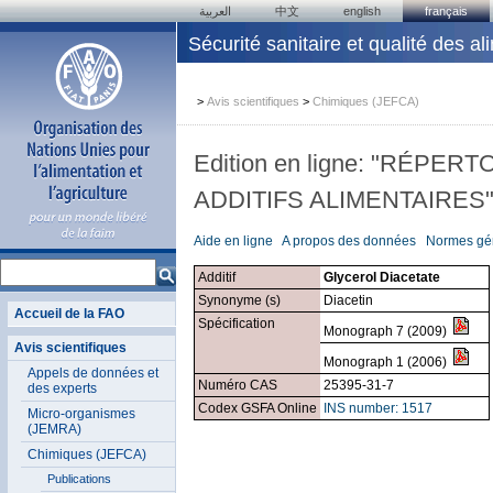
العربية
中文
english
français
Sécurité sanitaire et qualité des al
>
Avis scientifiques
>
Chimiques (JEFCA)
Edition en ligne: "RÉP
ADDITIFS ALIMENTAIRES
Aide en ligne
A propos des données
Normes gén
Additif
Glycerol Diacetate
Synonyme (s)
Diacetin
Accueil de la FAO
Spécification
Monograph 7 (2009)
Avis scientifiques
Monograph 1 (2006)
Appels de données et
Numéro CAS
25395-31-7
des experts
Codex GSFA Online
INS number: 1517
Micro-organismes
(JEMRA)
Chimiques (JEFCA)
Publications