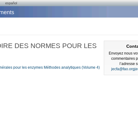
español
iments
ERTOIRE DES NORMES POUR LES
Cont
Envoyez nous vos
"
commentaires pa
l’adresse s
érales pour les enzymes
Méthodes analytiques (Volume 4)
jecfa@fao.org
j