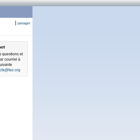
|
partager
act
 questions et
r courriel à
uivante
ecfa@fao.org