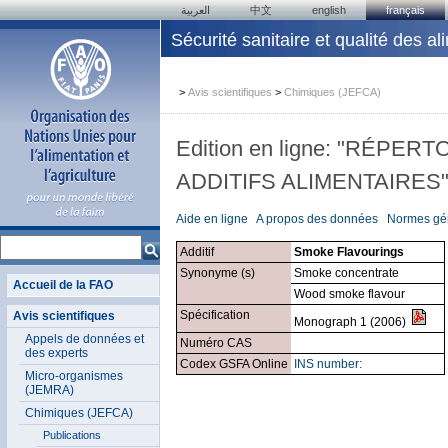
العربية
中文
english
français
Sécurité sanitaire et qualité des al
>
Avis scientifiques
>
Chimiques (JEFCA)
Edition en ligne: "RÉP
ADDITIFS ALIMENTAIRES
Aide en ligne
A propos des données
Normes gén
Additif
Smoke Flavourings
Synonyme (s)
Smoke concentrate
Accueil de la FAO
Wood smoke flavour
Spécification
Avis scientifiques
Monograph 1 (2006)
Appels de données et
Numéro CAS
des experts
Codex GSFA Online
INS number:
Micro-organismes
(JEMRA)
Chimiques (JEFCA)
Publications