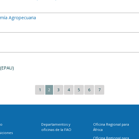
omía Agropecuaria
 (EPAU)
1
2
3
4
5
6
7
eo
Departamentos y
Oficina Regional para
oficinas de la FAO
África
siciones
Oficina Regional para