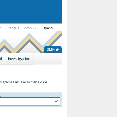
sh
Français
Русский
Español
SMIA
l
Investigación
s gracias al valioso trabajo de
t