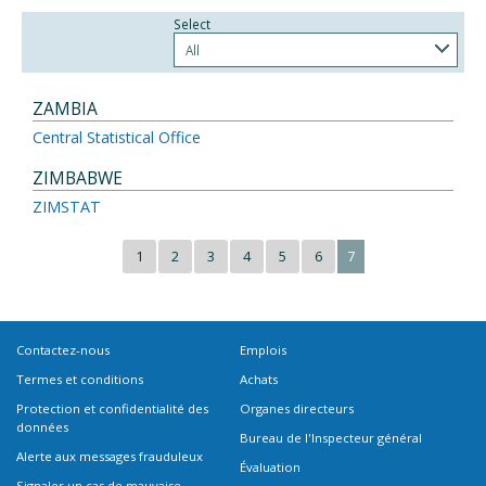
Select
All
ZAMBIA
Central Statistical Office
ZIMBABWE
ZIMSTAT
1
2
3
4
5
6
7
Contactez-nous
Emplois
Termes et conditions
Achats
Protection et confidentialité des
Organes directeurs
données
Bureau de l'Inspecteur général
Alerte aux messages frauduleux
Évaluation
Signaler un cas de mauvaise