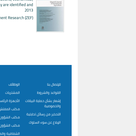
ty are identified and
2013
pment Research (ZEF)
للإتصال بنا
الوظائف
القواعد والشروط
المشتريات
إشعار بشأن حماية البيانات
الأجهزة الرئاس
والخصوصية
مكتب المفتش 
التحذير من رسائل تحايلية
مكتب الشؤون ا
الإبلاغ عن سوء السلوك
مكتب الشؤون ا
الشفافية وال