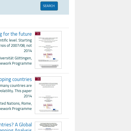
g for the future
tific level. Starting
isis of 2007/08, not
2014
iversität Göttingen,
ramework Programme
loping countries
, many countries are
volatility. This paper
2014
ited Nations, Rome,
ramework Programme
tries? A Global
apping Analysis