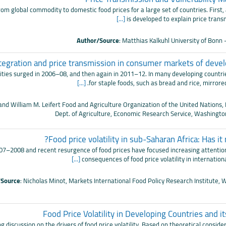
om global commodity to domestic food prices for a large set of countries. First,
[...]
is developed to explain price transm
Author/Source
: Matthias Kalkuhl University of Bonn
tegration and price transmission in consumer markets of devel
ities surged in 2006–08, and then again in 2011–12. In many developing countri
[...]
for staple foods, such as bread and rice, mirro
and William M. Leifert Food and Agriculture Organization of the United Nations, 
Dept. of Agriculture, Economic Research Service, Washington
Food price volatility in sub-Saharan Africa: Has it 
2007–2008 and recent resurgence of food prices have focused increasing attenti
[...]
consequences of food price volatility in internatio
/Source
: Nicholas Minot, Markets International Food Policy Research Institute,
Food Price Volatility in Developing Countries and 
ng discussion on the drivers of food price volatility. Based on theoretical conside