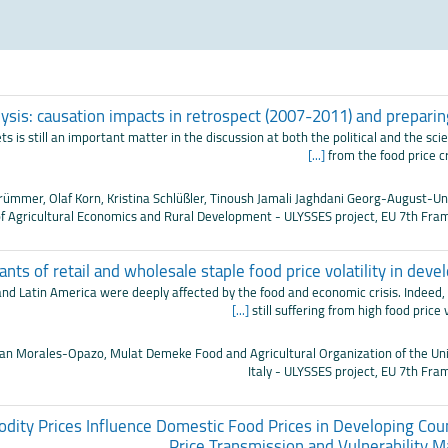
alysis: causation impacts in retrospect (2007-2011) and preparin
ets is still an important matter in the discussion at both the political and the scien
[...]
from the food price cr
rümmer, Olaf Korn, Kristina Schlüßler, Tinoush Jamali Jaghdani Georg-August-Un
f Agricultural Economics and Rural Development - ULYSSES project, EU 7th F
nts of retail and wholesale staple food price volatility in deve
 and Latin America were deeply affected by the food and economic crisis. Indeed
[...]
still suffering from high food price 
stian Morales-Opazo, Mulat Demeke Food and Agricultural Organization of the Un
Italy - ULYSSES project, EU 7th F
ity Prices Influence Domestic Food Prices in Developing Coun
Price Transmission and Vulnerability M