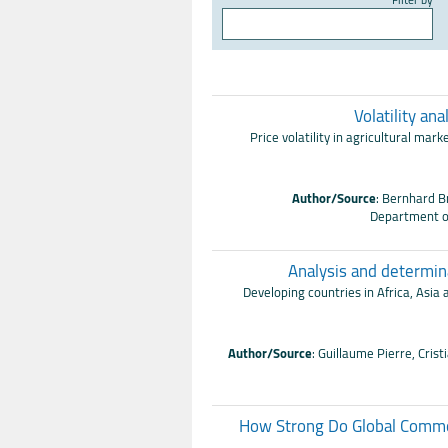
Filter by
Volatility an
Price volatility in agricultural mark
Author/Source
: Bernhard B
Department o
Analysis and determina
Developing countries in Africa, Asia
Author/Source
: Guillaume Pierre, Cri
How Strong Do Global Commod