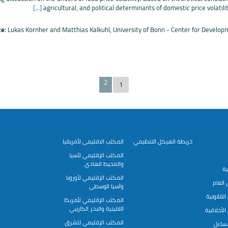
[...]
agricultural, and political determinants of domestic price volatili
ce
: Lukas Kornher and Matthias Kalkuhl, University of Bonn - Center for Develo
2
1
خريطة الهيكل التنظيمي
المكتب الاقليمى لأفريقيا
المكتب الإقليمي لآسيا
والمحيط الهادي
ية
المكتب الإقليمي لأوروبا
العام
وآسيا الوسطى
لقانونية
المكتب الإقليمي لأمريكا
اللاتينية والبحر الكاريبي
لأخلاقية
المكتب الإقليمي للشرق
مساءل