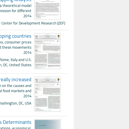
 a theoretical model
ission for different
2014
 - Center for Development Research (ZEF)
oping countries
es, consumer prices
red these movements.
2014
Rome, Italy and U.S.
, DC, United States
really increased?
on on the causes and
nal food markets and
2014
 Washington, DC, USA
its Determinants
rations, economical,