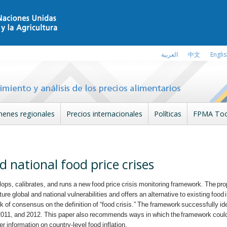
العربية
中文
Engli
enes regionales
Precios internacionales
Políticas
FPMA Too
d national food price crises
lops, calibrates, and runs a new food price crisis monitoring framework. The p
ure global and national vulnerabilities and offers an alternative to existing foo
ck of consensus on the definition of “food crisis.” The framework successfully id
 2011, and 2012. This paper also recommends ways in which the framework could
er information on country-level food inflation.