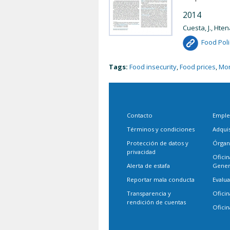
2014
Cuesta, J., Hten
Food Poli
Tags:
Food insecurity
,
Food prices
,
Mon
Contacto
Empl
Términos y condiciones
Adqui
Protección de datos y
Órgan
privacidad
Oficin
Alerta de estafa
Gener
Reportar mala conducta
Evalu
Transparencia y
Oficin
rendición de cuentas
Oficin