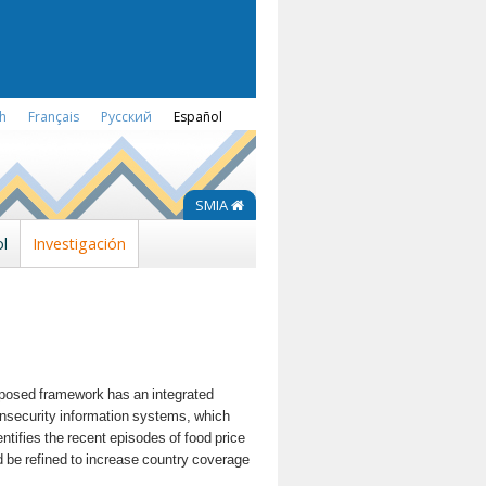
sh
Français
Русский
Español
SMIA
l
Investigación
roposed framework has an integrated
d insecurity information systems, which
entifies the recent episodes of food price
 be refined to increase country coverage