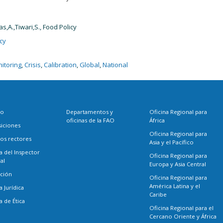
as,A.,Tiwari,S., Food Policy
cy
itoring
,
Crisis
,
Calibration
,
Global
,
National
eo
Departamentos y
Oficina Regional para
oficinas de la FAO
África
siciones
Oficina Regional para
os rectores
Asia y el Pacífico
a del Inspector
Oficina Regional para
al
Europa y Asia Central
ación
Oficina Regional para
América Latina y el
a Jurídica
Caribe
a de Ética
Oficina Regional para el
Cercano Oriente y África