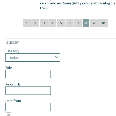
celebrado en Roma (9‑13 junio de 2014), elogió a
FAO...
1
2
3
4
5
6
7
8
9
10
Buscar
Category
- select -
Title
Keywords
Date from