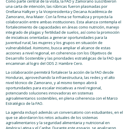
Como parte central de la visita, la FAO y Zamorano suscribieron
una carta de intención
, las rúbricas fueron plasmadas por
Orellana Hal
kyer y la
Vicepresidenta
y Decana Académica de
Zamorano, Ana Maier.
Con la fi
rma se
formaliza y proyecta la
colaboración entre ambas instituciones. Esta alianza contempla el
fortalecimiento de capacidades en áreas como nutrición, manejo
integrado de plagas y fertilidad de suelos, así como la promoción
de iniciativas orientadas a generar oportunidades para la
juventud rural, las mujeres y los grupos en situación de
vulnerabilidad. Asimismo, busca ampliar el alcance de estas
acciones a nivel regional, en coherencia con los Objetivos de
Desarrollo Sostenible y las prioridades estratégicas de la FAO
que
encaminan al logro del ODS 2: Hambre Cero
.
La colaboración permitirá fortalecer la acción de la FAO desde
Honduras, aprovechando la infraestructura, las redes y el alto
nivel técnico de Zamorano, y al mismo tiempo abrirá
oportunidades para
escalar
iniciativas
a nivel regional,
potenciando soluciones innovadoras en sistemas
agroalimentarios sostenibles, en plena coherencia con el Marco
Estratégico de la
FAO.
La agenda incluyó además un conversatorio con estudiantes, en el
que se abordaron los retos actuales de los sistemas
agroalimentarios y la seguridad alimentaria y nutricional en
América Latina y el Caribe. Durante este espacio, se analizaron