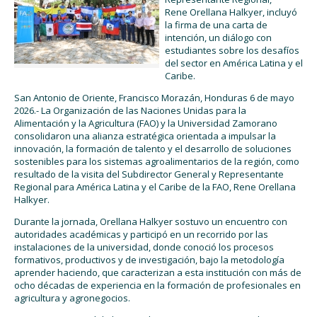
Ren
e
Orellana
Halkyer
, incluyó
la firma de una carta de
intención
,
un diálogo con
estudiantes sobre los desafíos
del sector en América Latina y el
Caribe
.
San Antonio de Oriente, Francisco Morazán
,
Honduras
6 de mayo
2026
.
-
La Organización de las Naciones Unidas para la
Alimentación y la Agricultura
(FAO)
y la
Universidad
Zamorano
consolidaron una alianza estratégica orientada a impulsar la
innovación, la formación de talento y el desarrollo de soluciones
sostenibles para los sistemas agroalimentarios de la región, como
resultado de la visita del Subdirector General y Representante
Regional para América Latina y el Caribe
de la FAO
, Ren
e
Orellana
Halkyer.
Durante la jornada,
Orellana Halkyer
sostuvo un encuentro con
autoridades académicas y participó en un recorrido por las
instalaciones de la universidad, donde conoció los procesos
formativos, productivos y de investigación
,
bajo la metodología
apren
der haciendo,
que caracterizan a esta institución con más de
ocho décadas de experiencia en la formación de profesionales en
agricultura y agronegocios.