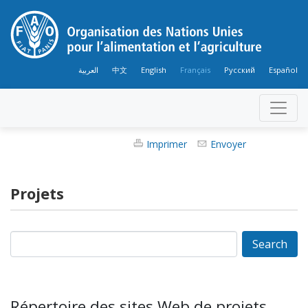
العربية
中文
English
Français
Русский
Español
Imprimer
Envoyer
Projets
Répertoire des sites Web de projets