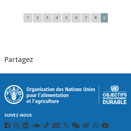
1
2
3
4
5
6
7
8
9
Partagez
SUIVEZ-NOUS