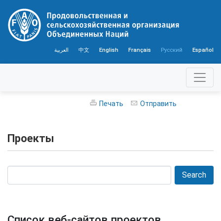
العربية
中文
English
Français
Русский
Español
Печать
Отправить
Проекты
Список веб-сайтов проектов