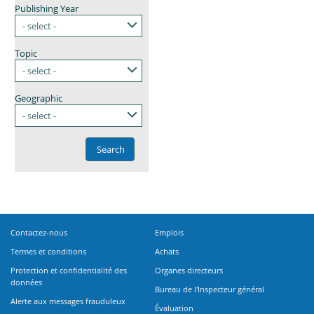
Publishing Year
- select -
Topic
- select -
Geographic
- select -
Contactez-nous
Emplois
Termes et conditions
Achats
Protection et confidentialité des
Organes directeurs
données
Bureau de l'Inspecteur général
Alerte aux messages frauduleux
Évaluation