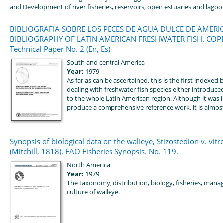
and Development of river fisheries, reservoirs, open estuaries and lagoons.
BIBLIOGRAFIA SOBRE LOS PECES DE AGUA DULCE DE AMERIC
BIBLIOGRAPHY OF LATIN AMERICAN FRESHWATER FISH. COP
Technical Paper No. 2 (En, Es).
South and central America
Year:
1979
As far as can be ascertained, this is the first indexed
dealing with freshwater fish species either introduc
to the whole Latin American region. Although it was 
produce a comprehensive reference work, it is almost [
Synopsis of biological data on the walIeye, Stizostedion v. vit
(Mitchill, 1818). FAO Fisheries Synopsis. No. 119.
North America
Year:
1979
The taxonomy, distribution, biology, fisheries, man
culture of walleye.