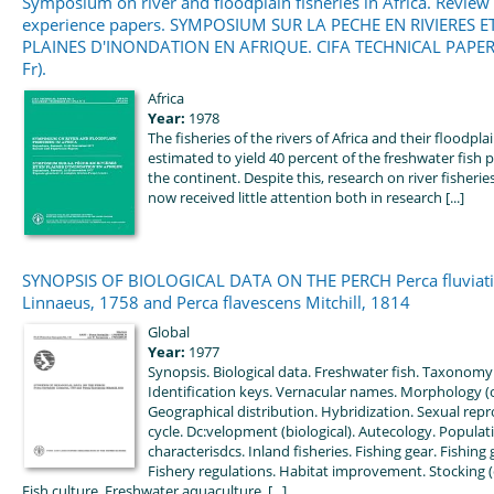
Symposium on river and floodplain fisheries in Africa. Review
experience papers. SYMPOSIUM SUR LA PECHE EN RIVIERES E
PLAINES D'INONDATION EN AFRIQUE. CIFA TECHNICAL PAPER 
Fr).
Africa
Year:
1978
The fisheries of the rivers of Africa and their floodpl
estimated to yield 40 percent of the freshwater fish
the continent. Despite this, research on river fisheries
now received little attention both in research [...]
SYNOPSIS OF BIOLOGICAL DATA ON THE PERCH Perca fluviatil
Linnaeus, 1758 and Perca flavescens Mitchill, 1814
Global
Year:
1977
Synopsis. Biological data. Freshwater fish. Taxonomy
Identification keys. Vernacular names. Morphology (
Geographical distribution. Hybridization. Sexual repr
cycle. Dc:velopment (biological). Autecology. Populat
characterisdcs. Inland fisheries. Fishing gear. Fishing
Fishery regulations. Habitat improvement. Stocking 
Fish culture. Freshwater aquaculture. [...]