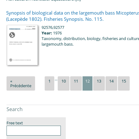
Synopsis of biological data on the largemouth bass Micopteru
(Lacepède 1802). Fisheries Synopsis. No. 115.
92576,92577
Year:
1976
Taxonomy, distribution, biology, fisheries and cultur
largemouth bass.
...
«
1
10
11
12
13
14
15
Précédente
Search
Free text