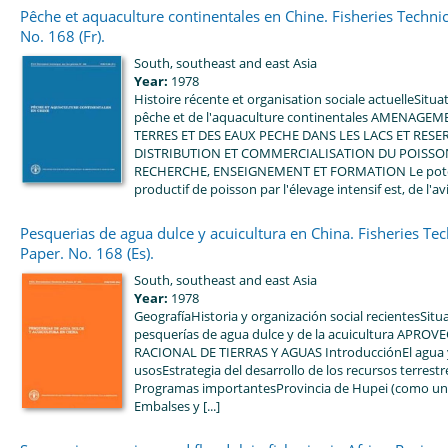
Pêche et aquaculture continentales en Chine. Fisheries Technic
No. 168 (Fr).
South, southeast and east Asia
Year:
1978
Histoire récente et organisation sociale actuelleSituat
pêche et de l'aquaculture continentales AMENAGE
TERRES ET DES EAUX PECHE DANS LES LACS ET RESE
DISTRIBUTION ET COMMERCIALISATION DU POISSO
RECHERCHE, ENSEIGNEMENT ET FORMATION Le pote
productif de poisson par l'élevage intensif est, de l'avis
Pesquerias de agua dulce y acuicultura en China. Fisheries Tec
Paper. No. 168 (Es).
South, southeast and east Asia
Year:
1978
GeografíaHistoria y organización social recientesSitu
pesquerías de agua dulce y de la acuicultura APR
RACIONAL DE TIERRAS Y AGUAS IntroducciónEl agua 
usosEstrategia del desarrollo de los recursos terrest
Programas importantesProvincia de Hupei (como un
Embalses y [...]