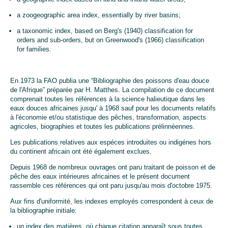
a zoogeographic area index, essentially by river basins;
a taxonomic index, based on Berg's (1940) classification for
orders and sub-orders, but on Greenwood's (1966) classification
for families.
En 1973 la FAO publia une “Bibliographie des poissons d'eau douce
de l'Afrique” préparée par H. Matthes. La compilation de ce document
comprenait toutes les références à la science halieutique dans les
eaux douces africaines jusqu' à 1968 sauf pour les documents relatifs
à l'économie et/ou statistique des pêches, transformation, aspects
agricoles, biographies et toutes les publications prélinnéennes.
Les publications relatives aux espéces introduites ou indigénes hors
du continent africain ont été également exclues.
Depuis 1968 de nombreux ouvrages ont paru traitant de poisson et de
pêche des eaux intérieures africaines et le présent document
rassemble ces références qui ont paru jusqu'au mois d'octobre 1975.
Aux fins d'uniformité, les indexes employés correspondent à ceux de
la bibliographie initiale:
un index des matières, où chaque citation apparaît sous toutes