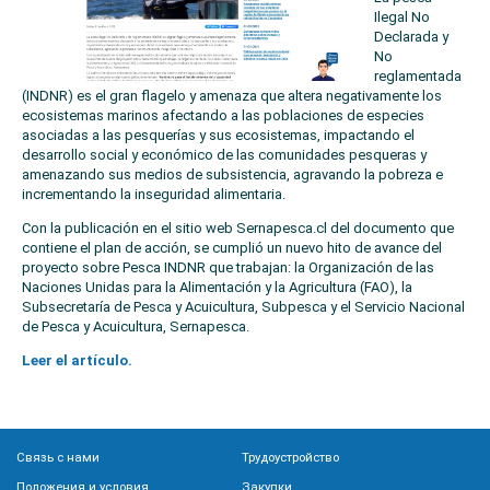
Ilegal No
Declarada y
No
reglamentada
(INDNR) es el gran flagelo y amenaza que altera negativamente los
ecosistemas marinos afectando a las poblaciones de especies
asociadas a las pesquerías y sus ecosistemas, impactando el
desarrollo social y económico de las comunidades pesqueras y
amenazando sus medios de subsistencia, agravando la pobreza e
incrementando la inseguridad alimentaria.
Con la publicación en el sitio web Sernapesca.cl del documento que
contiene el plan de acción, se cumplió un nuevo hito de avance del
proyecto sobre Pesca INDNR que trabajan: la Organización de las
Naciones Unidas para la Alimentación y la Agricultura (FAO), la
Subsecretaría de Pesca y Acuicultura, Subpesca y el Servicio Nacional
de Pesca y Acuicultura, Sernapesca.
Leer el artículo.
Связь с нами
Трудоустройство
Положения и условия
Закупки