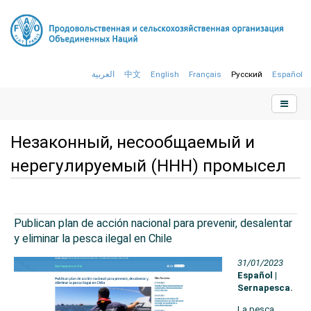
العربية
中文
English
Français
Русский
Español
Незаконный, несообщаемый и
нерегулируемый (ННН) промысел
Publican plan de acción nacional para prevenir, desalentar
y eliminar la pesca ilegal en Chile
31/01/2023
Español |
Sernapesca.
La pesca