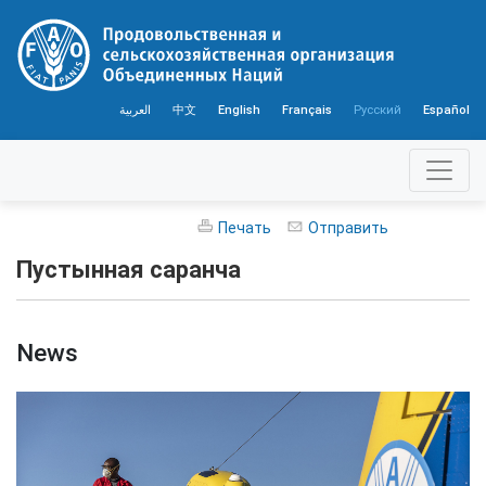
العربية
中文
English
Français
Русский
Español
Печать
Отправить
Пустынная саранча
News