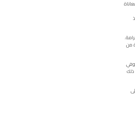
عاناة
ذ
رامة.
ة من
 وفي
 ذلك
لى