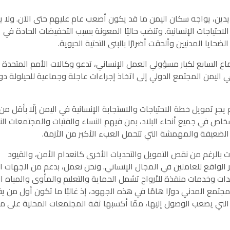
ديدين، يواجه سكان اليمن ما قد يكون أصعب عام عليهم حتى الآن. ولا ي
الاحتياجات الإنسانية. وتنضب حاليًا المعونة بسبب التخفيضات الحادة في
ايا المدنيين وألحقت أضرارًا بالبنى التحتية الحيوية.
اع السابع لكبار مسؤولي العمل الإنساني، تدعو وكالات الأمم المتحدة
ي اليمن المجتمع الدولي إلى اتخاذ إجراءات عاجلة وجماعية للحيلولة د
أشخاص في جميع أنحاء البلاد، بمن فيهم النساء والفتيات والمجتمعات الن
الضعيفة والمهمشة التي تتحمل العبء الأكبر من الأزمة.
 بالرغم من نقص التمويل والتحديات الأخرى كانعدام الأمن، والقيود
 الواقع للعاملين في المجال الإنساني. ونحن نعمل، بدعم من الجهات ال
 وخدمات منقذة للأرواح تشمل الحماية والتعليم والمأوى والمياه ال
تمع المدني دورًا هامًا في هذه الجهود، إذ غالبًا ما تكون أول من ي
ية التي يصعب الوصول إليها، ممّا أكسبها ثقة المجتمعات المحلية على 