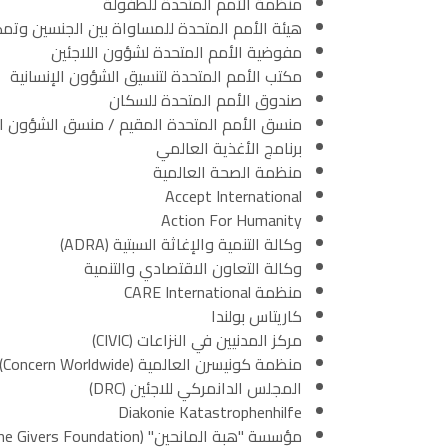
منظمة الأمم المتحدة للطفولة
هيئة الأمم المتحدة للمساواة بين الجنسين وتمك
مفوضية الأمم المتحدة لشؤون اللاجئين
مكتب الأمم المتحدة لتنسيق الشؤون الإنسانية
صندوق الأمم المتحدة للسكان
منسق الأمم المتحدة المقيم / منسق الشؤون ال
برنامج الأغذية العالمي
منظمة الصحة العالمية
Accept International
Action For Humanity
وكالة التنمية والإغاثة السبتية (ADRA)
وكالة التعاون الاقتصادي والتنمية
منظمة CARE International
كاريتاس بولندا
مركز المدنيين في النزاعات (CIVIC)
منظمة كونيسرن العالمية (Concern Worldwide)
المجلس الدانمركي للاجئين (DRC)
Diakonie Katastrophenhilfe
مؤسسة "هبة المانحين" (Gift of the Givers Foundation)