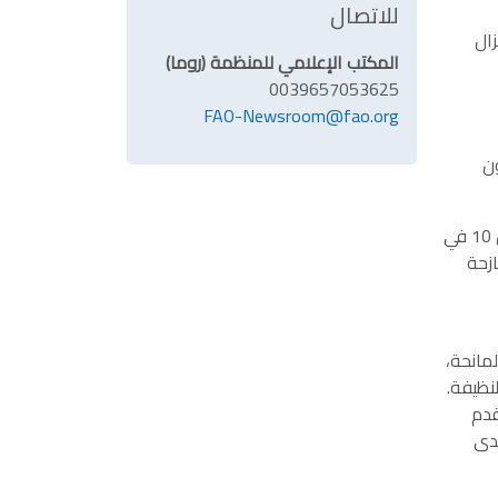
للاتصال
زال
المكتب الإعلامي للمنظمة (روما)
0039657053625
FAO-Newsroom@fao.org
ون
وبعد مرور خمسة أشهر تقريبًا منذ بداية عام 2025، لم يجرِ تمويل خطة الاحتياجات والاستجابة الإنسانية في اليمن إلّا بأقل من 10 في
ازحة
مانحة،
نظيفة.
قدم
مدى