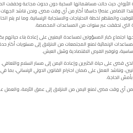
لمانحة الأرواح، حيث حالت مساهماتها السخية دون حدوث مجاعة وخففت الم
م هذا التضامن عنصرًا حاسمًا أكثر من أي وقت مضى. ونحن نناشد الجهات
وقيت والمنتظم لخطة الاحتياجات والاستجابة الإنسانية. وما لم يتم اتخا
ة التي تحققت عبر سنوات من المساعدات المخصصة.
حها اجتماع كبار المسؤولين لمساعدة اليمنيين على إعادة بناء حياتهم بك
المساعدات الإنمائية لمنع المجتمعات من الانزلاق إلى مستويات أكثر حد
أساسية، وتوفير الفرص الاقتصادية وسُبل العيش.
اع الذي قضى على حياة الكثيرين وإعادة اليمن إلى مسار السلام والتعافي.
نيين، ونناشد العمل على ضمان احترام القانون الدولي الإنساني، بما في
أمسّ الحاجة.
كثر من أي وقت مضى لمنع اليمن من الانزلاق إلى عمق الأزمة، والعمل ع