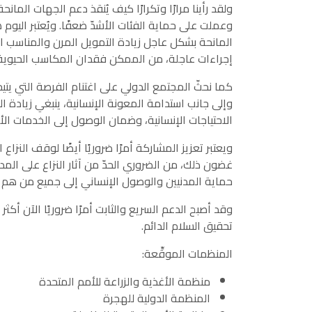
ولقد رأينا مرارًا وتكرارًا كيف يُنقذ دعم الجهات ا
وعملت على حماية الفئات الأشدّ ضعفًا. ويُعتبر اليو
المانحة بشكل عاجل زيادة التمويل المرن والمناسب الت
إجراءات عاجلة، من الممكن فقدان المكاسب الحيوي
كما نحثّ المجتمع الدولي على اغتنام الفرصة التي يتي
وإلى جانب استدامة المعونة الإنسانية، ينبغي زيادة 
الاحتياجات الإنسانية، وضمان الوصول إلى الخدمات ال
ويعتبر تعزيز المشاركة أمرًا ضروريًا أيضًا لوقف النز
غضون ذلك، من الضروري الحدّ من آثار النزاع على المد
حماية المدنيين والوصول الإنساني إلى جميع من هم ب
وقد أصبح الدعم السريع والثابت أمرًا ضروريًا الآن أ
تحقيق السلام الدائم.
المنظمات الموقِّعة:
منظمة الأغذية والزراعة للأمم المتحدة
المنظمة الدولية للهجرة