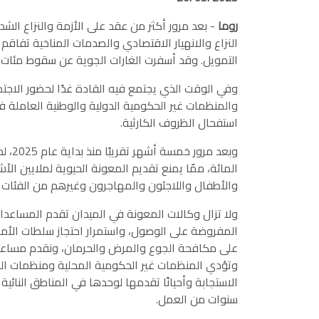
روما
- بعد مرور أكثر من عقد على الأزمة والنزاع الش
النزاع والانهيار الاقتصادي والصدمات المناخية تفاقم 
التمويل. وقد أسفرت الغارات الجوية عن سقوط مئات الضح
وفي الوقت الذي يجتمع فيه القادة غدًا لحضور الاجتم
والمنظمات غير الحكومية الدولية والوطنية العاملة ف
استفحال الظروف الكارثية.
المائة، ممّا يمنع تقديم المعونة الحيوية لملايين ال
والأطفال واللاجئون والمهاجرون وغيرهم من الفئات 
ولا تزال وكالات المعونة في الميدان تقدم المساعدات
المفروضة على الوصول، واستمرار احتجاز سلطات الأمر
على مكافحة الجوع والمرض والحرمان، ونقدم مساعدات
وتؤدي المنظمات غير الحكومية المحلية ومنظمات المج
الاستجابة وأحيانًا تقدمها لوحدها في المناطق النائ
سنوات من العمل.