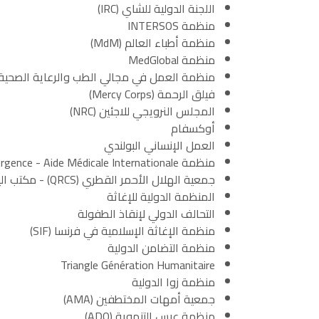
اللجنة الدولية للشاي (IRC)
منظمة INTERSOS
منظمة أطباء العالم (MdM)
منظمة MedGlobal
منظمة العمل في مجالي الطب والرعاية الصحية 
فيلق الرحمة (Mercy Corps)
المجلس النرويجي للاجئين (NRC)
أوكسفام
العمل الإنساني البولندي
منظمة Première Urgence - Aide Médicale Internationale
جمعية الهلال الأحمر القطري (QRCS) - مكتب اليمن
المنظمة الدولية للإغاثة
التحالف الدولي لإنقاذ الطفولة
منظمة الإغاثة الإسلامية في فرنسا (SIF)
منظمة التضامن الدولية
Triangle Génération Humanitaire
منظمة زوا الدولية
جمعية أمهات المختطفين (AMA)
منظمة عبس التنموية (ADO)